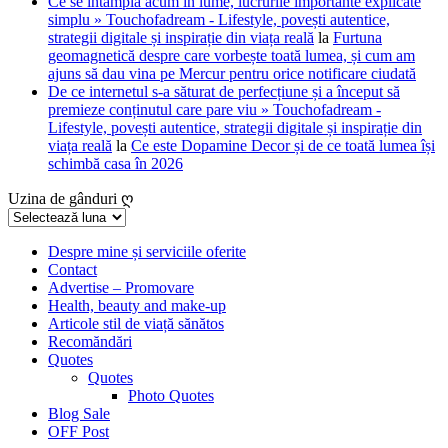
Ce se întâmplă acum în lume, lucrurile importante explicate
simplu » Touchofadream - Lifestyle, povești autentice,
strategii digitale și inspirație din viața reală
la
Furtuna
geomagnetică despre care vorbește toată lumea, și cum am
ajuns să dau vina pe Mercur pentru orice notificare ciudată
De ce internetul s-a săturat de perfecțiune și a început să
premieze conținutul care pare viu » Touchofadream -
Lifestyle, povești autentice, strategii digitale și inspirație din
viața reală
la
Ce este Dopamine Decor și de ce toată lumea își
schimbă casa în 2026
Uzina de gânduri ღ
Uzina
de
gânduri
Despre mine și serviciile oferite
Contact
ღ
Advertise – Promovare
Health, beauty and make-up
Articole stil de viață sănătos
Recomăndări
Quotes
Quotes
Photo Quotes
Blog Sale
OFF Post