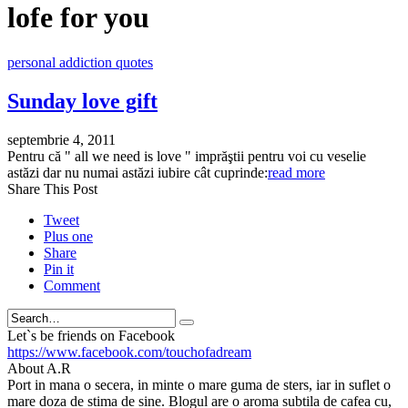
lofe for you
personal addiction quotes
Sunday love gift
septembrie 4, 2011
Pentru că " all we need is love " imprăştii pentru voi cu veselie
astăzi dar nu numai astăzi iubire cât cuprinde:
read more
Share This Post
Tweet
Plus one
Share
Pin it
Comment
Search
Let`s be friends on Facebook
https://www.facebook.com/touchofadream
About A.R
Port in mana o secera, in minte o mare guma de sters, iar in suflet o
mare doza de stima de sine. Blogul are o aroma subtila de cafea cu,