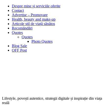
Despre mine și serviciile oferite
Contact
Advertise – Promovare
Health, beauty and make-up
Articole stil de viață sănătos
Recomăndări
Quotes
Quotes
Photo Quotes
Blog Sale
OFF Post
Lifestyle, povești autentice, strategii digitale și inspirație din viața
reală