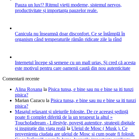
Pauza un lux!? Ritmul vieții moderne, sistemul nervos,
productivitate și importanța pauzelor reale.
Canicula nu înseamnă doar disconfort. Ce se întâmplă în
organism când temperaturile rămân ridicate zile la rând
Internetul începe să semene cu un mall uriaș. Și cred că acesta
este motivul pentru care oamenii caută din nou autenticitate
Comentarii recente
Alina Roxana
la
Pisica tunsa, e bine sau nu e bine sa iti tunzi
pisica?
Marian Cazacu
la
Pisica tunsa, e bine sau nu e bine sa iti tunzi
pisica?
Masajul relaxant și uleiurile folosite. De ce aceeași ședință
poate fi complet diferită de la un terapeut la altul »
Touchofadream - Lifestyle, povești autentice, strategii digitale
și inspirație din viața reală
la
Uleiul de Mosc ( Musk ). Ce
provenienta ciudata are uleiul de Mosc si cum poate fi folosit.