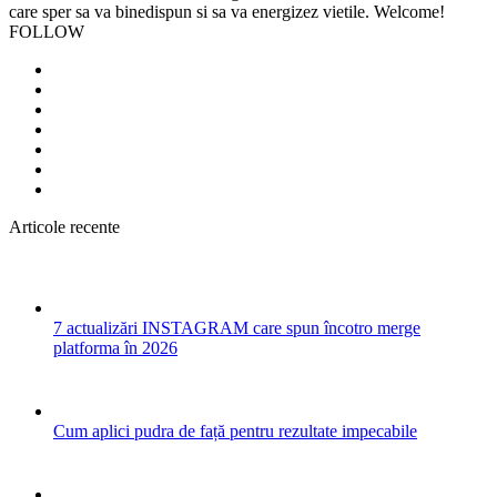
care sper sa va binedispun si sa va energizez vietile. Welcome!
FOLLOW
Articole recente
7 actualizări INSTAGRAM care spun încotro merge
platforma în 2026
Cum aplici pudra de față pentru rezultate impecabile