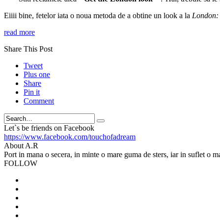
Eiiii bine, fetelor iata o noua metoda de a obtine un look a la
London:
read more
Share This Post
Tweet
Plus one
Share
Pin it
Comment
Search
Let`s be friends on Facebook
https://www.facebook.com/touchofadream
About A.R
Port in mana o secera, in minte o mare guma de sters, iar in suflet o m
FOLLOW