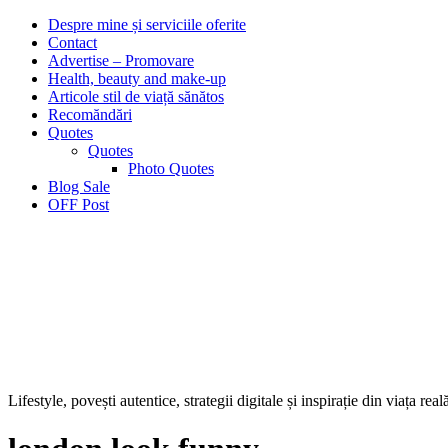
Despre mine și serviciile oferite
Contact
Advertise – Promovare
Health, beauty and make-up
Articole stil de viață sănătos
Recomăndări
Quotes
Quotes
Photo Quotes
Blog Sale
OFF Post
Lifestyle, povești autentice, strategii digitale și inspirație din viața real