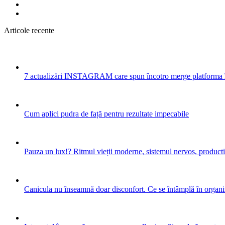
Articole recente
7 actualizări INSTAGRAM care spun încotro merge platforma 
Cum aplici pudra de față pentru rezultate impecabile
Pauza un lux!? Ritmul vieții moderne, sistemul nervos, productiv
Canicula nu înseamnă doar disconfort. Ce se întâmplă în organis