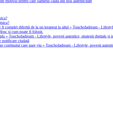
este motivul pentru care oamenii caută din nou autenticitate
sica?
pisica?
 fi complet diferită de la un terapeut la altul » Touchofadream - Lifestyle, 
osc si cum poate fi folosit.
u » Touchofadream - Lifestyle, povești autentice, strategii digitale și in
 notificare ciudată
ze conținutul care pare viu » Touchofadream - Lifestyle, povești autentice,