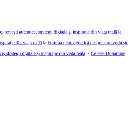
povești autentice, strategii digitale și inspirație din viața reală
la
spirație din viața reală
la
Furtuna geomagnetică despre care vorbește
 strategii digitale și inspirație din viața reală
la
Ce este Dopamine