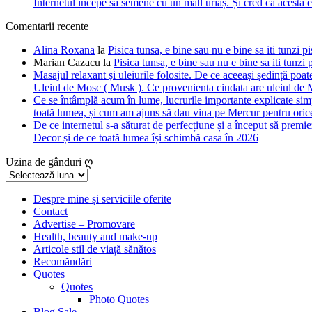
Internetul începe să semene cu un mall uriaș. Și cred că acesta 
Comentarii recente
Alina Roxana
la
Pisica tunsa, e bine sau nu e bine sa iti tunzi pi
Marian Cazacu
la
Pisica tunsa, e bine sau nu e bine sa iti tunzi 
Masajul relaxant și uleiurile folosite. De ce aceeași ședință poate
Uleiul de Mosc ( Musk ). Ce provenienta ciudata are uleiul de M
Ce se întâmplă acum în lume, lucrurile importante explicate simpl
toată lumea, și cum am ajuns să dau vina pe Mercur pentru orice
De ce internetul s-a săturat de perfecțiune și a început să premie
Decor și de ce toată lumea își schimbă casa în 2026
Uzina de gânduri ღ
Uzina
de
gânduri
Despre mine și serviciile oferite
Contact
ღ
Advertise – Promovare
Health, beauty and make-up
Articole stil de viață sănătos
Recomăndări
Quotes
Quotes
Photo Quotes
Blog Sale