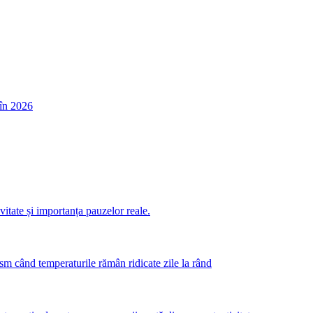
în 2026
itate și importanța pauzelor reale.
m când temperaturile rămân ridicate zile la rând