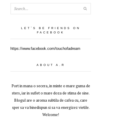
SEARCH
LET`S BE FRIENDS ON
FACEBOOK
https://www.facebook.com/touchofadream
ABOUT A.R
Port in mana o secera, in minte o mare guma de
sters, iar in suflet o mare doza de stima de sine.
Blogul are o aroma subtila de cafea cu, care
sper sa va binedispun si sa va energizez vietile.
Welcome!