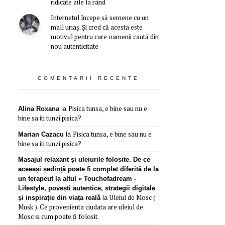
ridicate zile la rând
Internetul începe să semene cu un
mall uriaș. Și cred că acesta este
motivul pentru care oamenii caută din
nou autenticitate
COMENTARII RECENTE
Pisica tunsa, e bine sau nu e
Alina Roxana
la
bine sa iti tunzi pisica?
Pisica tunsa, e bine sau nu e
Marian Cazacu
la
bine sa iti tunzi pisica?
Masajul relaxant și uleiurile folosite. De ce
aceeași ședință poate fi complet diferită de la
un terapeut la altul » Touchofadream -
Lifestyle, povești autentice, strategii digitale
Uleiul de Mosc (
și inspirație din viața reală
la
Musk ). Ce provenienta ciudata are uleiul de
Mosc si cum poate fi folosit.