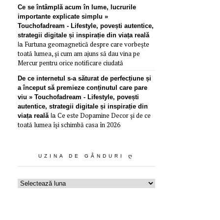
Ce se întâmplă acum în lume, lucrurile
importante explicate simplu »
Touchofadream - Lifestyle, povești autentice,
strategii digitale și inspirație din viața reală
Furtuna geomagnetică despre care vorbește
la
toată lumea, și cum am ajuns să dau vina pe
Mercur pentru orice notificare ciudată
De ce internetul s-a săturat de perfecțiune și
a început să premieze conținutul care pare
viu » Touchofadream - Lifestyle, povești
autentice, strategii digitale și inspirație din
Ce este Dopamine Decor și de ce
viața reală
la
toată lumea își schimbă casa în 2026
UZINA DE GÂNDURI Ღ
Uzina
de
gânduri
ღ