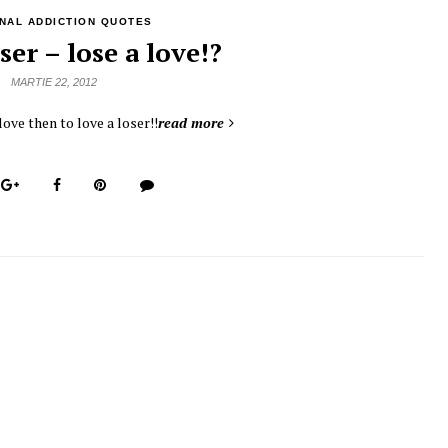
NAL ADDICTION QUOTES
ser – lose a love!?
MARTIE 22, 2012
 love then to love a loser!!
read more