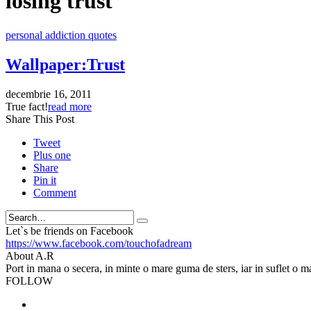
losing trust
personal addiction quotes
Wallpaper:Trust
decembrie 16, 2011
True fact!
read more
Share This Post
Tweet
Plus one
Share
Pin it
Comment
Search
Let`s be friends on Facebook
https://www.facebook.com/touchofadream
About A.R
Port in mana o secera, in minte o mare guma de sters, iar in suflet o m
FOLLOW