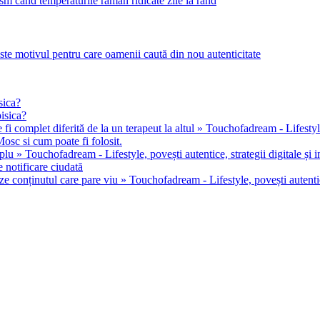
m când temperaturile rămân ridicate zile la rând
este motivul pentru care oamenii caută din nou autenticitate
sica?
pisica?
 fi complet diferită de la un terapeut la altul » Touchofadream - Lifestyle, 
osc si cum poate fi folosit.
u » Touchofadream - Lifestyle, povești autentice, strategii digitale și in
 notificare ciudată
ze conținutul care pare viu » Touchofadream - Lifestyle, povești autentice,