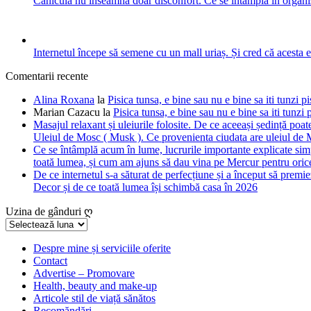
Canicula nu înseamnă doar disconfort. Ce se întâmplă în organis
Internetul începe să semene cu un mall uriaș. Și cred că acesta 
Comentarii recente
Alina Roxana
la
Pisica tunsa, e bine sau nu e bine sa iti tunzi pi
Marian Cazacu
la
Pisica tunsa, e bine sau nu e bine sa iti tunzi 
Masajul relaxant și uleiurile folosite. De ce aceeași ședință poate
Uleiul de Mosc ( Musk ). Ce provenienta ciudata are uleiul de M
Ce se întâmplă acum în lume, lucrurile importante explicate simpl
toată lumea, și cum am ajuns să dau vina pe Mercur pentru orice
De ce internetul s-a săturat de perfecțiune și a început să premie
Decor și de ce toată lumea își schimbă casa în 2026
Uzina de gânduri ღ
Uzina
de
gânduri
Despre mine și serviciile oferite
Contact
ღ
Advertise – Promovare
Health, beauty and make-up
Articole stil de viață sănătos
Recomăndări