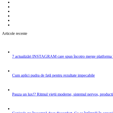
Articole recente
7 actualizări INSTAGRAM care spun încotro merge platforma 
Cum aplici pudra de față pentru rezultate impecabile
Pauza un lux!? Ritmul vieții moderne, sistemul nervos, productiv