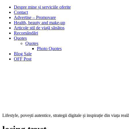
Despre mine și serviciile oferite
Contact
Advertise – Promovare
Health, beauty and make-up
Articole stil de viață sănătos
Recomăndări
Quotes
Quotes
Photo Quotes
Blog Sale
OFF Post
Lifestyle, povești autentice, strategii digitale și inspirație din viața real