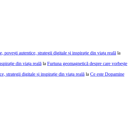
povești autentice, strategii digitale și inspirație din viața reală
la
spirație din viața reală
la
Furtuna geomagnetică despre care vorbește
 strategii digitale și inspirație din viața reală
la
Ce este Dopamine