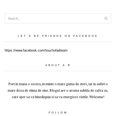
SEA
LET`S BE FRIENDS ON FACEBOOK
https://www.facebook.com/touchofadream
ABOUT A.R
Port in mana o secera, in minte o mare guma de sters, iar in suflet o
mare doza de stima de sine. Blogul are o aroma subtila de cafea cu,
care sper sa va binedispun si sa va energizez vietile. Welcome!
FOLLOW