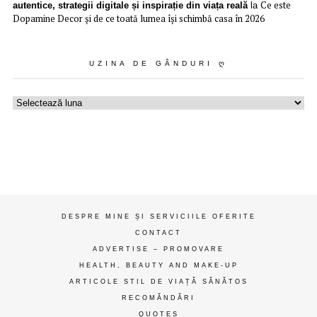
Ce este
autentice, strategii digitale și inspirație din viața reală
la
Dopamine Decor și de ce toată lumea își schimbă casa în 2026
UZINA DE GÂNDURI Ღ
Uzina
de
gânduri
ღ
DESPRE MINE ȘI SERVICIILE OFERITE
CONTACT
ADVERTISE – PROMOVARE
HEALTH, BEAUTY AND MAKE-UP
ARTICOLE STIL DE VIAȚĂ SĂNĂTOS
RECOMĂNDĂRI
QUOTES