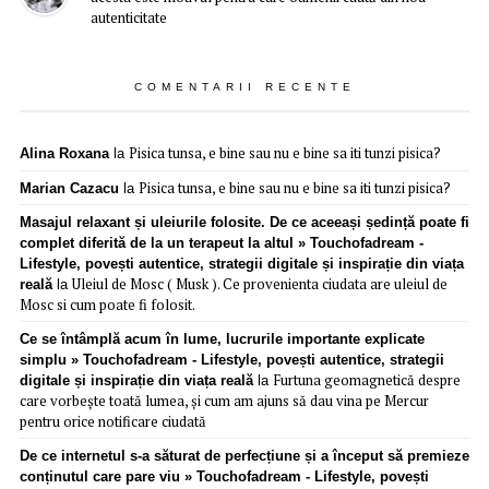
autenticitate
COMENTARII RECENTE
Pisica tunsa, e bine sau nu e bine sa iti tunzi pisica?
Alina Roxana
la
Pisica tunsa, e bine sau nu e bine sa iti tunzi pisica?
Marian Cazacu
la
Masajul relaxant și uleiurile folosite. De ce aceeași ședință poate fi
complet diferită de la un terapeut la altul » Touchofadream -
Lifestyle, povești autentice, strategii digitale și inspirație din viața
Uleiul de Mosc ( Musk ). Ce provenienta ciudata are uleiul de
reală
la
Mosc si cum poate fi folosit.
Ce se întâmplă acum în lume, lucrurile importante explicate
simplu » Touchofadream - Lifestyle, povești autentice, strategii
Furtuna geomagnetică despre
digitale și inspirație din viața reală
la
care vorbește toată lumea, și cum am ajuns să dau vina pe Mercur
pentru orice notificare ciudată
De ce internetul s-a săturat de perfecțiune și a început să premieze
conținutul care pare viu » Touchofadream - Lifestyle, povești