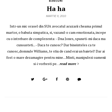
BANCURI
Ha ha
MARTIE 9, 2010
Intr-un mic orasel din SUA avocatul acuzarii cheama primul
martor, o babuta simpatica, si, vazand-o cam emotionata, incepe
cu o intrebare de complezenta: - Dna Jones, spuneti-mi daca ma
cunoasteti... - Daca te cunosc? Dar bineinteles ca te
cunosc,domnule Williams, te stiu de cand erai un baietel! Dar ai
fost o mare dezamagire pentru mine....Minti, manipulezi oamenii
si-i vorbesti pe…
read more