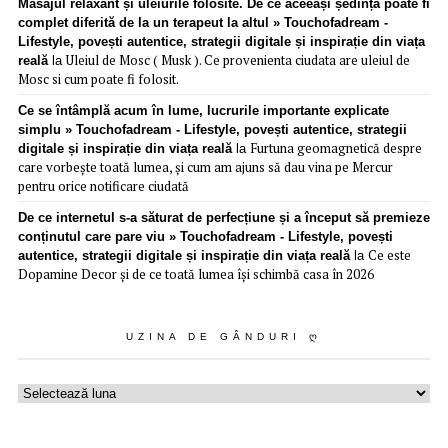
Masajul relaxant și uleiurile folosite. De ce aceeași ședință poate fi
complet diferită de la un terapeut la altul » Touchofadream -
Lifestyle, povești autentice, strategii digitale și inspirație din viața
Uleiul de Mosc ( Musk ). Ce provenienta ciudata are uleiul de
reală
la
Mosc si cum poate fi folosit.
Ce se întâmplă acum în lume, lucrurile importante explicate
simplu » Touchofadream - Lifestyle, povești autentice, strategii
Furtuna geomagnetică despre
digitale și inspirație din viața reală
la
care vorbește toată lumea, și cum am ajuns să dau vina pe Mercur
pentru orice notificare ciudată
De ce internetul s-a săturat de perfecțiune și a început să premieze
conținutul care pare viu » Touchofadream - Lifestyle, povești
Ce este
autentice, strategii digitale și inspirație din viața reală
la
Dopamine Decor și de ce toată lumea își schimbă casa în 2026
UZINA DE GÂNDURI Ღ
Uzina
de
gânduri