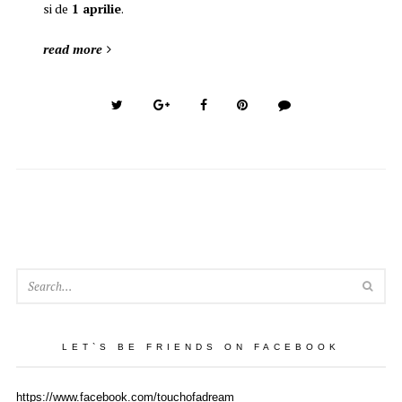
si de
1 aprilie
.
read more
SEA
LET`S BE FRIENDS ON FACEBOOK
https://www.facebook.com/touchofadream