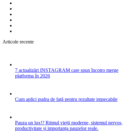
Articole recente
7 actualizări INSTAGRAM care spun încotro merge
platforma în 2026
Cum aplici pudra de față pentru rezultate impecabile
Pauza un lux!? Ritmul vieții moderne, sistemul nervos,
productivitate și importanța pauzelor reale.