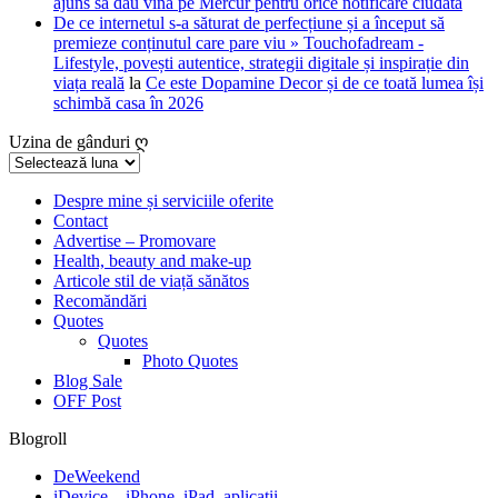
ajuns să dau vina pe Mercur pentru orice notificare ciudată
De ce internetul s-a săturat de perfecțiune și a început să
premieze conținutul care pare viu » Touchofadream -
Lifestyle, povești autentice, strategii digitale și inspirație din
viața reală
la
Ce este Dopamine Decor și de ce toată lumea își
schimbă casa în 2026
Uzina de gânduri ღ
Uzina
de
gânduri
Despre mine și serviciile oferite
Contact
ღ
Advertise – Promovare
Health, beauty and make-up
Articole stil de viață sănătos
Recomăndări
Quotes
Quotes
Photo Quotes
Blog Sale
OFF Post
Blogroll
DeWeekend
iDevice – iPhone, iPad, aplicatii