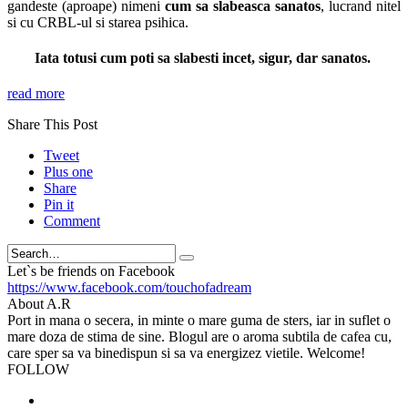
gandeste (aproape) nimeni
cum sa slabeasca sanatos
, lucrand nitel
si cu CRBL-ul si starea psihica.
Iata totusi cum poti sa slabesti incet, sigur, dar sanatos.
read more
Share This Post
Tweet
Plus one
Share
Pin it
Comment
Search
Let`s be friends on Facebook
https://www.facebook.com/touchofadream
About A.R
Port in mana o secera, in minte o mare guma de sters, iar in suflet o
mare doza de stima de sine. Blogul are o aroma subtila de cafea cu,
care sper sa va binedispun si sa va energizez vietile. Welcome!
FOLLOW