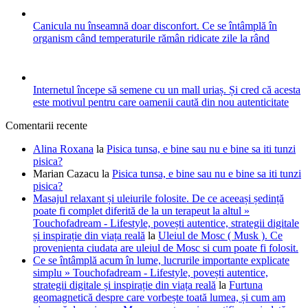
Canicula nu înseamnă doar disconfort. Ce se întâmplă în
organism când temperaturile rămân ridicate zile la rând
Internetul începe să semene cu un mall uriaș. Și cred că acesta
este motivul pentru care oamenii caută din nou autenticitate
Comentarii recente
Alina Roxana
la
Pisica tunsa, e bine sau nu e bine sa iti tunzi
pisica?
Marian Cazacu
la
Pisica tunsa, e bine sau nu e bine sa iti tunzi
pisica?
Masajul relaxant și uleiurile folosite. De ce aceeași ședință
poate fi complet diferită de la un terapeut la altul »
Touchofadream - Lifestyle, povești autentice, strategii digitale
și inspirație din viața reală
la
Uleiul de Mosc ( Musk ). Ce
provenienta ciudata are uleiul de Mosc si cum poate fi folosit.
Ce se întâmplă acum în lume, lucrurile importante explicate
simplu » Touchofadream - Lifestyle, povești autentice,
strategii digitale și inspirație din viața reală
la
Furtuna
geomagnetică despre care vorbește toată lumea, și cum am