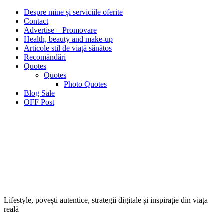
Despre mine și serviciile oferite
Contact
Advertise – Promovare
Health, beauty and make-up
Articole stil de viață sănătos
Recomăndări
Quotes
Quotes
Photo Quotes
Blog Sale
OFF Post
Lifestyle, povești autentice, strategii digitale și inspirație din viața
reală