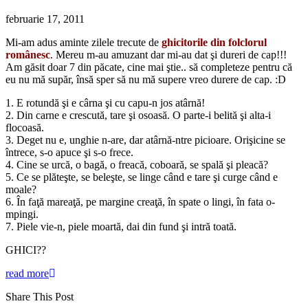
februarie 17, 2011
Mi-am adus aminte zilele trecute de
ghicitorile din folclorul
românesc
. Mereu m-au amuzant dar mi-au dat şi dureri de cap!!!
Am găsit doar 7 din păcate, cine mai ştie.. să completeze pentru că
eu nu mă supăr, însă sper să nu mă supere vreo durere de cap. :D
1. E rotundă şi e cârna şi cu capu-n jos atârnă!
2. Din carne e crescută, tare şi osoasă. O parte-i belită şi alta-i
flocoasă.
3. Deget nu e, unghie n-are, dar atârnă-ntre picioare. Orişicine se
întrece, s-o apuce şi s-o frece.
4. Cine se urcă, o bagă, o freacă, coboară, se spală şi pleacă?
5. Ce se plăteşte, se beleşte, se linge când e tare şi curge când e
moale?
6. În faţă mareaţă, pe margine creaţă, în spate o lingi, în fata o-
mpingi.
7. Piele vie-n, piele moartă, dai din fund şi intră toată.
GHICI??
read more
Share This Post