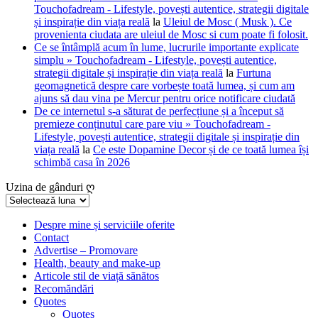
Touchofadream - Lifestyle, povești autentice, strategii digitale
și inspirație din viața reală
la
Uleiul de Mosc ( Musk ). Ce
provenienta ciudata are uleiul de Mosc si cum poate fi folosit.
Ce se întâmplă acum în lume, lucrurile importante explicate
simplu » Touchofadream - Lifestyle, povești autentice,
strategii digitale și inspirație din viața reală
la
Furtuna
geomagnetică despre care vorbește toată lumea, și cum am
ajuns să dau vina pe Mercur pentru orice notificare ciudată
De ce internetul s-a săturat de perfecțiune și a început să
premieze conținutul care pare viu » Touchofadream -
Lifestyle, povești autentice, strategii digitale și inspirație din
viața reală
la
Ce este Dopamine Decor și de ce toată lumea își
schimbă casa în 2026
Uzina de gânduri ღ
Uzina
de
gânduri
Despre mine și serviciile oferite
Contact
ღ
Advertise – Promovare
Health, beauty and make-up
Articole stil de viață sănătos
Recomăndări
Quotes
Quotes