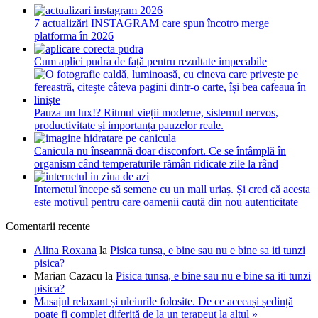
7 actualizări INSTAGRAM care spun încotro merge
platforma în 2026
Cum aplici pudra de față pentru rezultate impecabile
Pauza un lux!? Ritmul vieții moderne, sistemul nervos,
productivitate și importanța pauzelor reale.
Canicula nu înseamnă doar disconfort. Ce se întâmplă în
organism când temperaturile rămân ridicate zile la rând
Internetul începe să semene cu un mall uriaș. Și cred că acesta
este motivul pentru care oamenii caută din nou autenticitate
Comentarii recente
Alina Roxana
la
Pisica tunsa, e bine sau nu e bine sa iti tunzi
pisica?
Marian Cazacu
la
Pisica tunsa, e bine sau nu e bine sa iti tunzi
pisica?
Masajul relaxant și uleiurile folosite. De ce aceeași ședință
poate fi complet diferită de la un terapeut la altul »