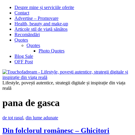
Despre mine și serviciile oferite
Contact
Advertise – Promovare
Health, beauty and make-up
Articole stil de viață sănătos
Recomăndări
Quotes
Quotes
Photo Quotes
Blog Sale
OFF Post
Lifestyle, povești autentice, strategii digitale și inspirație din viața
reală
pana de gasca
de tot rasul
,
din lume adunate
Din folclorul românesc – Ghicitori