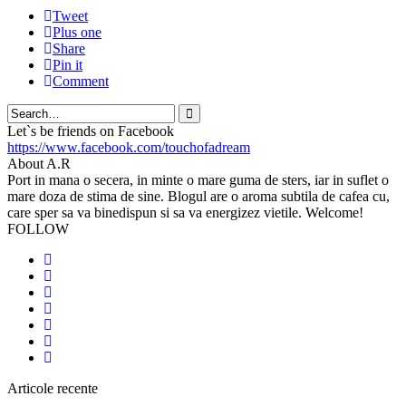
Tweet
Plus one
Share
Pin it
Comment
Search
Let`s be friends on Facebook
https://www.facebook.com/touchofadream
About A.R
Port in mana o secera, in minte o mare guma de sters, iar in suflet o
mare doza de stima de sine. Blogul are o aroma subtila de cafea cu,
care sper sa va binedispun si sa va energizez vietile. Welcome!
FOLLOW
Articole recente