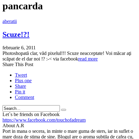
pancarda
aberatii
Scuze!?!
februarie 6, 2011
Photoshopată clar, văd pixelul!!! Scuze neacceptate! Voi măcar aţi
scăpat de el dar noi !? :-< via facebook
read more
Share This Post
Tweet
Plus one
Share
Pin it
Comment
Search
Let`s be friends on Facebook
https://www.facebook.com/touchofadream
About A.R
Port in mana o secera, in minte o mare guma de sters, iar in suflet o
mare doza de stima de sine. Blogul are o aroma subtila de cafea cu,