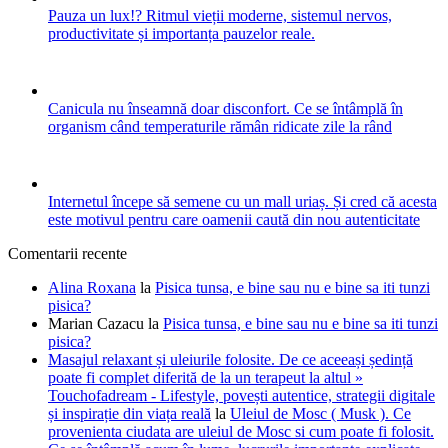
Pauza un lux!? Ritmul vieții moderne, sistemul nervos,
productivitate și importanța pauzelor reale.
Canicula nu înseamnă doar disconfort. Ce se întâmplă în
organism când temperaturile rămân ridicate zile la rând
Internetul începe să semene cu un mall uriaș. Și cred că acesta
este motivul pentru care oamenii caută din nou autenticitate
Comentarii recente
Alina Roxana
la
Pisica tunsa, e bine sau nu e bine sa iti tunzi
pisica?
Marian Cazacu
la
Pisica tunsa, e bine sau nu e bine sa iti tunzi
pisica?
Masajul relaxant și uleiurile folosite. De ce aceeași ședință
poate fi complet diferită de la un terapeut la altul »
Touchofadream - Lifestyle, povești autentice, strategii digitale
și inspirație din viața reală
la
Uleiul de Mosc ( Musk ). Ce
provenienta ciudata are uleiul de Mosc si cum poate fi folosit.