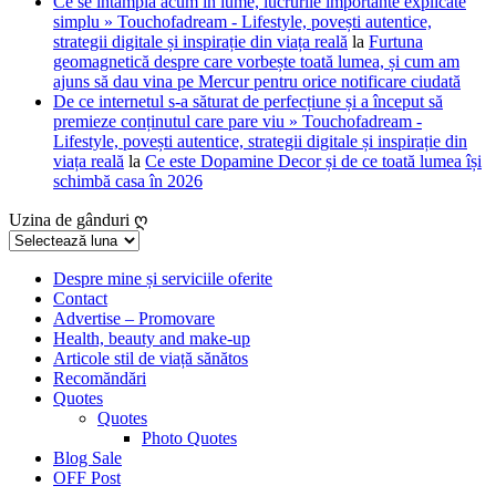
Ce se întâmplă acum în lume, lucrurile importante explicate
simplu » Touchofadream - Lifestyle, povești autentice,
strategii digitale și inspirație din viața reală
la
Furtuna
geomagnetică despre care vorbește toată lumea, și cum am
ajuns să dau vina pe Mercur pentru orice notificare ciudată
De ce internetul s-a săturat de perfecțiune și a început să
premieze conținutul care pare viu » Touchofadream -
Lifestyle, povești autentice, strategii digitale și inspirație din
viața reală
la
Ce este Dopamine Decor și de ce toată lumea își
schimbă casa în 2026
Uzina de gânduri ღ
Uzina
de
gânduri
Despre mine și serviciile oferite
Contact
ღ
Advertise – Promovare
Health, beauty and make-up
Articole stil de viață sănătos
Recomăndări
Quotes
Quotes
Photo Quotes
Blog Sale
OFF Post