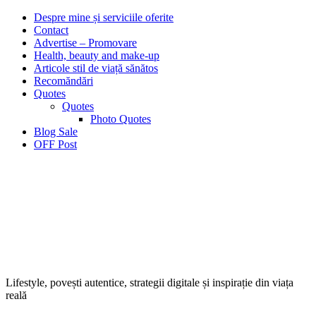
Despre mine și serviciile oferite
Contact
Advertise – Promovare
Health, beauty and make-up
Articole stil de viață sănătos
Recomăndări
Quotes
Quotes
Photo Quotes
Blog Sale
OFF Post
Lifestyle, povești autentice, strategii digitale și inspirație din viața
reală