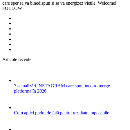
care sper sa va binedispun si sa va energizez vietile. Welcome!
FOLLOW
Articole recente
7 actualizări INSTAGRAM care spun încotro merge
platforma în 2026
Cum aplici pudra de față pentru rezultate impecabile