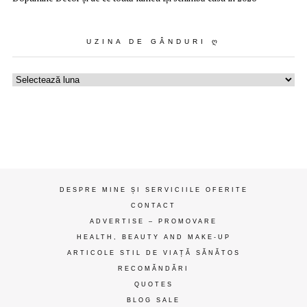
UZINA DE GÂNDURI Ღ
Uzina
de
gânduri
ღ
DESPRE MINE ȘI SERVICIILE OFERITE
CONTACT
ADVERTISE – PROMOVARE
HEALTH, BEAUTY AND MAKE-UP
ARTICOLE STIL DE VIAȚĂ SĂNĂTOS
RECOMĂNDĂRI
QUOTES
BLOG SALE