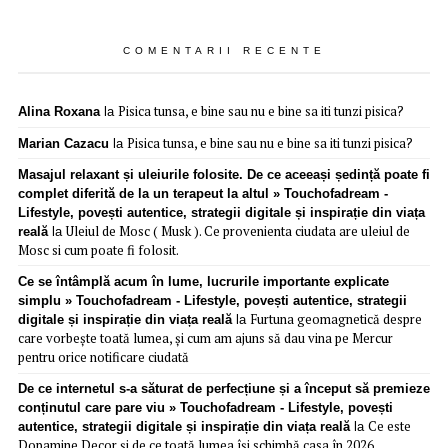
COMENTARII RECENTE
Pisica tunsa, e bine sau nu e bine sa iti tunzi pisica?
Alina Roxana
la
Pisica tunsa, e bine sau nu e bine sa iti tunzi pisica?
Marian Cazacu
la
Masajul relaxant și uleiurile folosite. De ce aceeași ședință poate fi
complet diferită de la un terapeut la altul » Touchofadream -
Lifestyle, povești autentice, strategii digitale și inspirație din viața
Uleiul de Mosc ( Musk ). Ce provenienta ciudata are uleiul de
reală
la
Mosc si cum poate fi folosit.
Ce se întâmplă acum în lume, lucrurile importante explicate
simplu » Touchofadream - Lifestyle, povești autentice, strategii
Furtuna geomagnetică despre
digitale și inspirație din viața reală
la
care vorbește toată lumea, și cum am ajuns să dau vina pe Mercur
pentru orice notificare ciudată
De ce internetul s-a săturat de perfecțiune și a început să premieze
conținutul care pare viu » Touchofadream - Lifestyle, povești
Ce este
autentice, strategii digitale și inspirație din viața reală
la
Dopamine Decor și de ce toată lumea își schimbă casa în 2026