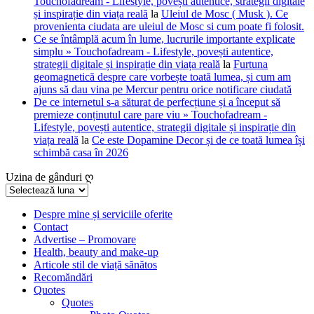
Touchofadream - Lifestyle, povești autentice, strategii digitale
și inspirație din viața reală
la
Uleiul de Mosc ( Musk ). Ce
provenienta ciudata are uleiul de Mosc si cum poate fi folosit.
Ce se întâmplă acum în lume, lucrurile importante explicate
simplu » Touchofadream - Lifestyle, povești autentice,
strategii digitale și inspirație din viața reală
la
Furtuna
geomagnetică despre care vorbește toată lumea, și cum am
ajuns să dau vina pe Mercur pentru orice notificare ciudată
De ce internetul s-a săturat de perfecțiune și a început să
premieze conținutul care pare viu » Touchofadream -
Lifestyle, povești autentice, strategii digitale și inspirație din
viața reală
la
Ce este Dopamine Decor și de ce toată lumea își
schimbă casa în 2026
Uzina de gânduri ღ
Uzina
de
gânduri
Despre mine și serviciile oferite
Contact
ღ
Advertise – Promovare
Health, beauty and make-up
Articole stil de viață sănătos
Recomăndări
Quotes
Quotes