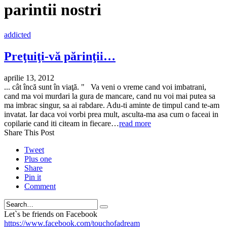
parintii nostri
addicted
Preţuiţi-vă părinţii…
aprilie 13, 2012
... cât încă sunt în viaţă. " Va veni o vreme cand voi imbatrani,
cand ma voi murdari la gura de mancare, cand nu voi mai putea sa
ma imbrac singur, sa ai rabdare. Adu-ti aminte de timpul cand te-am
invatat. Iar daca voi vorbi prea mult, asculta-ma asa cum o faceai in
copilarie cand iti citeam in fiecare…
read more
Share This Post
Tweet
Plus one
Share
Pin it
Comment
Search
Let`s be friends on Facebook
https://www.facebook.com/touchofadream