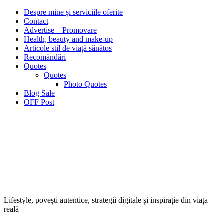
Despre mine și serviciile oferite
Contact
Advertise – Promovare
Health, beauty and make-up
Articole stil de viață sănătos
Recomăndări
Quotes
Quotes
Photo Quotes
Blog Sale
OFF Post
Lifestyle, povești autentice, strategii digitale și inspirație din viața
reală