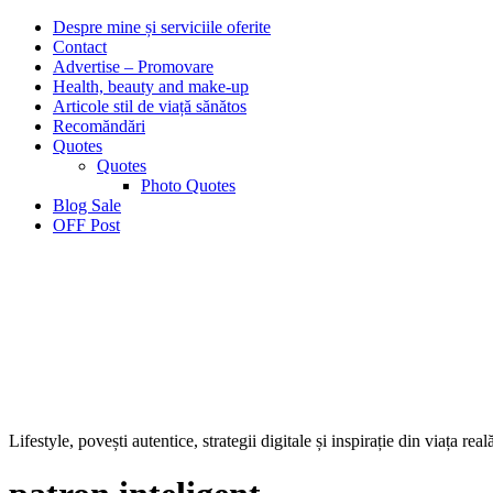
Despre mine și serviciile oferite
Contact
Advertise – Promovare
Health, beauty and make-up
Articole stil de viață sănătos
Recomăndări
Quotes
Quotes
Photo Quotes
Blog Sale
OFF Post
Lifestyle, povești autentice, strategii digitale și inspirație din viața real