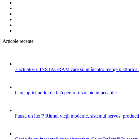
Articole recente
7 actualizări INSTAGRAM care spun încotro merge platforma 
Cum aplici pudra de față pentru rezultate impecabile
Pauza un lux!? Ritmul vieții moderne, sistemul nervos, productiv