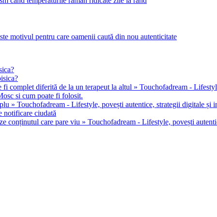
m când temperaturile rămân ridicate zile la rând
este motivul pentru care oamenii caută din nou autenticitate
sica?
pisica?
 fi complet diferită de la un terapeut la altul » Touchofadream - Lifestyle, 
osc si cum poate fi folosit.
u » Touchofadream - Lifestyle, povești autentice, strategii digitale și in
 notificare ciudată
ze conținutul care pare viu » Touchofadream - Lifestyle, povești autentice,