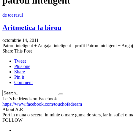
patron inteligent
de tot rasul
Aritmetica la birou
octombrie 14, 2011
Patron inteligent + Angajat inteligent= profit Patron inteligent + Angaj
Share This Post
Tweet
Plus one
Share
Pin it
Comment
Search
Let`s be friends on Facebook
https://www.facebook.com/touchofadream
About A.R
Port in mana o secera, in minte o mare guma de sters, iar in suflet o m
FOLLOW