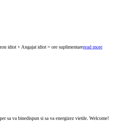
tron idiot + Angajat idiot = ore suplimentare
read more
sper sa va binedispun si sa va energizez vietile. Welcome!