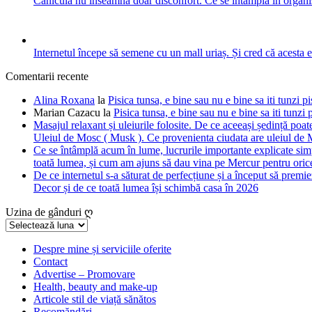
Canicula nu înseamnă doar disconfort. Ce se întâmplă în organis
Internetul începe să semene cu un mall uriaș. Și cred că acesta 
Comentarii recente
Alina Roxana
la
Pisica tunsa, e bine sau nu e bine sa iti tunzi pi
Marian Cazacu
la
Pisica tunsa, e bine sau nu e bine sa iti tunzi 
Masajul relaxant și uleiurile folosite. De ce aceeași ședință poate
Uleiul de Mosc ( Musk ). Ce provenienta ciudata are uleiul de M
Ce se întâmplă acum în lume, lucrurile importante explicate simpl
toată lumea, și cum am ajuns să dau vina pe Mercur pentru orice
De ce internetul s-a săturat de perfecțiune și a început să premie
Decor și de ce toată lumea își schimbă casa în 2026
Uzina de gânduri ღ
Uzina
de
gânduri
Despre mine și serviciile oferite
Contact
ღ
Advertise – Promovare
Health, beauty and make-up
Articole stil de viață sănătos
Recomăndări