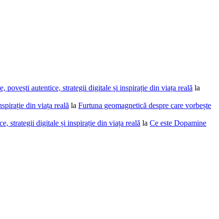
povești autentice, strategii digitale și inspirație din viața reală
la
spirație din viața reală
la
Furtuna geomagnetică despre care vorbește
 strategii digitale și inspirație din viața reală
la
Ce este Dopamine