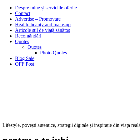
Despre mine și serviciile oferite
Contact
Advertise – Promovare
Health, beauty and make-up
Articole stil de viață sănătos
Recomăndări
Quotes
Quotes
Photo Quotes
Blog Sale
OFF Post
Lifestyle, povești autentice, strategii digitale și inspirație din viața real