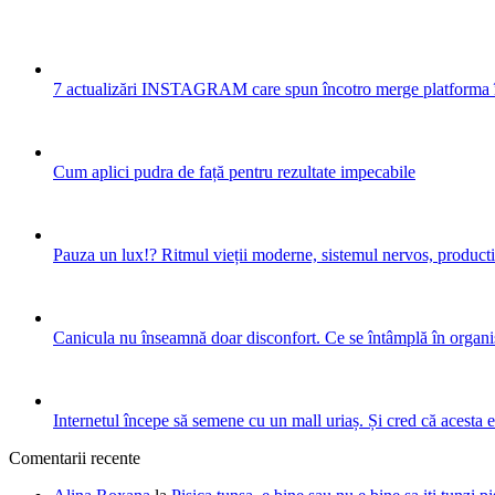
7 actualizări INSTAGRAM care spun încotro merge platforma 
Cum aplici pudra de față pentru rezultate impecabile
Pauza un lux!? Ritmul vieții moderne, sistemul nervos, productiv
Canicula nu înseamnă doar disconfort. Ce se întâmplă în organis
Internetul începe să semene cu un mall uriaș. Și cred că acesta 
Comentarii recente