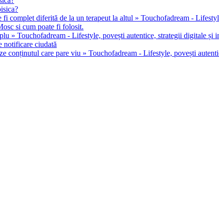
sica?
pisica?
 fi complet diferită de la un terapeut la altul » Touchofadream - Lifestyle, 
osc si cum poate fi folosit.
u » Touchofadream - Lifestyle, povești autentice, strategii digitale și in
 notificare ciudată
ze conținutul care pare viu » Touchofadream - Lifestyle, povești autentice,