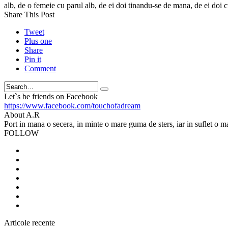
alb, de o femeie cu parul alb, de ei doi tinandu-se de mana, de ei doi 
Share This Post
Tweet
Plus one
Share
Pin it
Comment
Search
Let`s be friends on Facebook
https://www.facebook.com/touchofadream
About A.R
Port in mana o secera, in minte o mare guma de sters, iar in suflet o m
FOLLOW
Articole recente