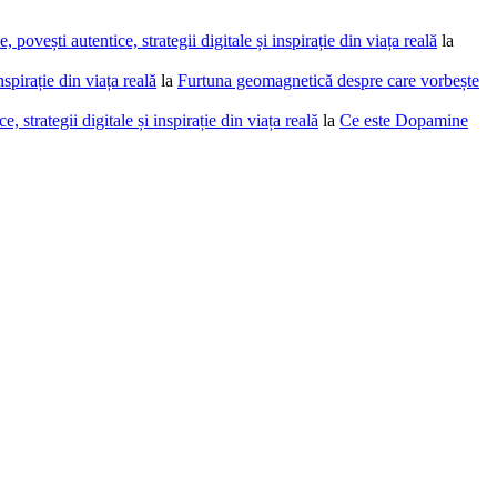
povești autentice, strategii digitale și inspirație din viața reală
la
spirație din viața reală
la
Furtuna geomagnetică despre care vorbește
 strategii digitale și inspirație din viața reală
la
Ce este Dopamine