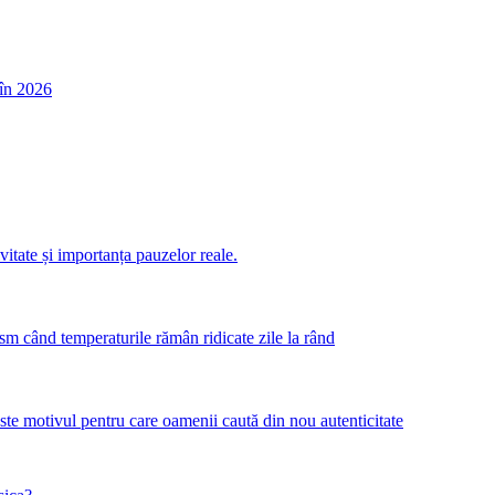
în 2026
itate și importanța pauzelor reale.
m când temperaturile rămân ridicate zile la rând
este motivul pentru care oamenii caută din nou autenticitate