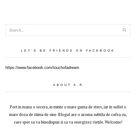
SEA
LET`S BE FRIENDS ON FACEBOOK
https://www.facebook.com/touchofadream
ABOUT A.R
Port in mana o secera, in minte o mare guma de sters, iar in suflet o
mare doza de stima de sine. Blogul are o aroma subtila de cafea cu,
care sper sa va binedispun si sa va energizez vietile. Welcome!