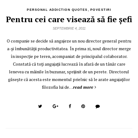
,
PERSONAL ADDICTION QUOTES
POVESTIRI
Pentru cei care visează să fie şefi
SEPTEMBRIE 4, 2011
O companie se decide să angajeze un nou director general pentru
a-şi îmbunătăţii productivitatea. În prima zi, noul director merge
în inspecţie pe teren, acompaniat de principalul colaborator.
Constată că toţi angajaţii lucrează în afară de un tânăr care
lenevea cu mâinile în buzunar, sprijinit de un perete. Directorul
găseşte că acesta este momentul prielnic să le arate angajaţilor
filozofia lui de…
read more