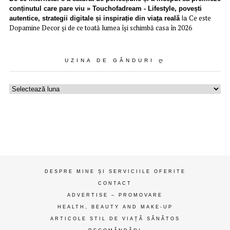
conținutul care pare viu » Touchofadream - Lifestyle, povești
Ce este
autentice, strategii digitale și inspirație din viața reală
la
Dopamine Decor și de ce toată lumea își schimbă casa în 2026
UZINA DE GÂNDURI Ღ
Uzina
de
gânduri
ღ
DESPRE MINE ȘI SERVICIILE OFERITE
CONTACT
ADVERTISE – PROMOVARE
HEALTH, BEAUTY AND MAKE-UP
ARTICOLE STIL DE VIAȚĂ SĂNĂTOS