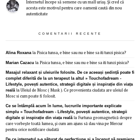
Internetul începe să semene cu un mall uriaș. Și cred că
acesta este motivul pentru care oamenii caută din nou
autenticitate
COMENTARII RECENTE
Pisica tunsa, e bine sau nu e bine sa iti tunzi pisica?
Alina Roxana
la
Pisica tunsa, e bine sau nu e bine sa iti tunzi pisica?
Marian Cazacu
la
Masajul relaxant și uleiurile folosite. De ce aceeași ședință poate fi
complet diferită de la un terapeut la altul » Touchofadream -
Lifestyle, povești autentice, strategii digitale și inspirație din viața
Uleiul de Mosc ( Musk ). Ce provenienta ciudata are uleiul de
reală
la
Mosc si cum poate fi folosit.
Ce se întâmplă acum în lume, lucrurile importante explicate
simplu » Touchofadream - Lifestyle, povești autentice, strategii
Furtuna geomagnetică despre
digitale și inspirație din viața reală
la
care vorbește toată lumea, și cum am ajuns să dau vina pe Mercur
pentru orice notificare ciudată
De ce internetul s-a săturat de perfecțiune și a început să premieze