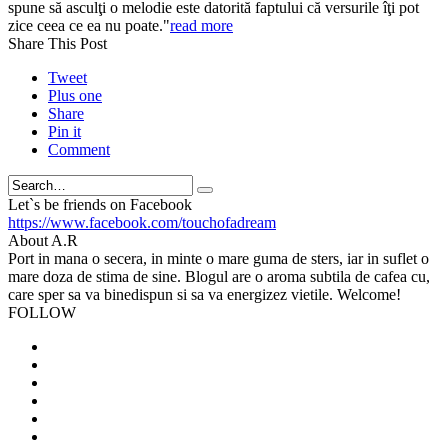
spune să asculţi o melodie este datorită faptului că versurile îţi pot
zice ceea ce ea nu poate."
read more
Share This Post
Tweet
Plus one
Share
Pin it
Comment
Search
Let`s be friends on Facebook
https://www.facebook.com/touchofadream
About A.R
Port in mana o secera, in minte o mare guma de sters, iar in suflet o
mare doza de stima de sine. Blogul are o aroma subtila de cafea cu,
care sper sa va binedispun si sa va energizez vietile. Welcome!
FOLLOW