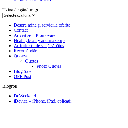
Uzina de gânduri ღ
Uzina
de
gânduri
Despre mine și serviciile oferite
Contact
ღ
Advertise – Promovare
Health, beauty and make-up
Articole stil de viață sănătos
Recomăndări
Quotes
Quotes
Photo Quotes
Blog Sale
OFF Post
Blogroll
DeWeekend
iDevice – iPhone, iPad, aplicatii