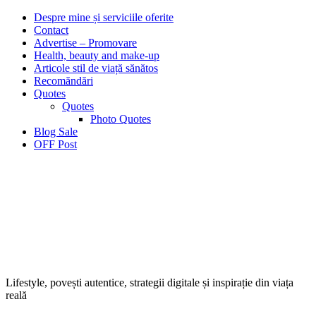
Despre mine și serviciile oferite
Contact
Advertise – Promovare
Health, beauty and make-up
Articole stil de viață sănătos
Recomăndări
Quotes
Quotes
Photo Quotes
Blog Sale
OFF Post
Lifestyle, povești autentice, strategii digitale și inspirație din viața
reală