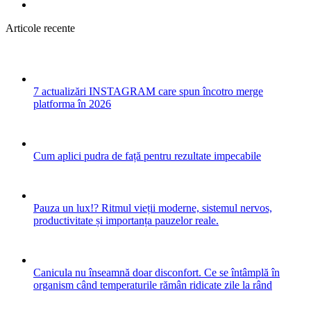
Articole recente
7 actualizări INSTAGRAM care spun încotro merge
platforma în 2026
Cum aplici pudra de față pentru rezultate impecabile
Pauza un lux!? Ritmul vieții moderne, sistemul nervos,
productivitate și importanța pauzelor reale.
Canicula nu înseamnă doar disconfort. Ce se întâmplă în
organism când temperaturile rămân ridicate zile la rând