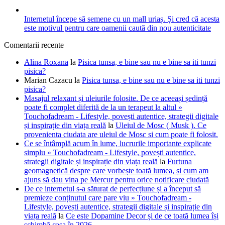
Internetul începe să semene cu un mall uriaș. Și cred că acesta
este motivul pentru care oamenii caută din nou autenticitate
Comentarii recente
Alina Roxana
la
Pisica tunsa, e bine sau nu e bine sa iti tunzi
pisica?
Marian Cazacu
la
Pisica tunsa, e bine sau nu e bine sa iti tunzi
pisica?
Masajul relaxant și uleiurile folosite. De ce aceeași ședință
poate fi complet diferită de la un terapeut la altul »
Touchofadream - Lifestyle, povești autentice, strategii digitale
și inspirație din viața reală
la
Uleiul de Mosc ( Musk ). Ce
provenienta ciudata are uleiul de Mosc si cum poate fi folosit.
Ce se întâmplă acum în lume, lucrurile importante explicate
simplu » Touchofadream - Lifestyle, povești autentice,
strategii digitale și inspirație din viața reală
la
Furtuna
geomagnetică despre care vorbește toată lumea, și cum am
ajuns să dau vina pe Mercur pentru orice notificare ciudată
De ce internetul s-a săturat de perfecțiune și a început să
premieze conținutul care pare viu » Touchofadream -
Lifestyle, povești autentice, strategii digitale și inspirație din
viața reală
la
Ce este Dopamine Decor și de ce toată lumea își
schimbă casa în 2026