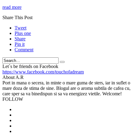
read more
Share This Post
Tweet
Plus one
Share
Pin it
Comment
Search
Let`s be friends on Facebook
https://www.facebook.com/touchofadream
About A.R
Port in mana o secera, in minte o mare guma de sters, iar in suflet o
mare doza de stima de sine. Blogul are o aroma subtila de cafea cu,
care sper sa va binedispun si sa va energizez vietile. Welcome!
FOLLOW