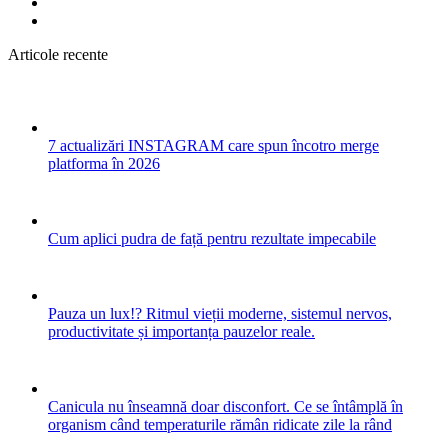
Articole recente
7 actualizări INSTAGRAM care spun încotro merge
platforma în 2026
Cum aplici pudra de față pentru rezultate impecabile
Pauza un lux!? Ritmul vieții moderne, sistemul nervos,
productivitate și importanța pauzelor reale.
Canicula nu înseamnă doar disconfort. Ce se întâmplă în
organism când temperaturile rămân ridicate zile la rând