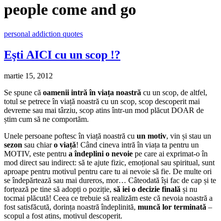
people come and go
personal addiction quotes
Eşti AICI cu un scop !?
martie 15, 2012
Se spune că
oamenii intră în viața noastră
cu un scop, de altfel,
totul se petrece în viață noastră cu un scop, scop descoperit mai
devreme sau mai târziu, scop atins într-un mod plăcut DOAR de
știm cum să ne comportăm.
Unele persoane poftesc în viață noastră cu
un motiv
, vin și stau un
sezon
sau chiar
o viață
! Când cineva intră în viața ta pentru un
MOTIV, este pentru
a îndeplini o nevoie
pe care ai exprimat-o în
mod direct sau indirect: să te ajute fizic, emoțional sau spiritual, sunt
aproape pentru motivul pentru care tu ai nevoie să fie. De multe ori
se îndepărtează sau mai dureros, mor… Câteodată își fac de cap și te
forțează pe tine să adopți o poziție,
să iei o decizie finală
și nu
tocmai plăcută! Ceea ce trebuie să realizăm este că nevoia noastră a
fost satisfăcută, dorința noastră îndeplinită,
muncă lor terminată
–
scopul a fost atins, motivul descoperit.