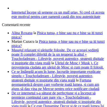
Internetul începe să semene cu un mall uriaș. Și cred că acesta
este motivul pentru care oamenii caută din nou autenticitate
Comentarii recente
Alina Roxana
la
Pisica tunsa, e bine sau nu e bine sa iti tunzi
pisica?
Marian Cazacu
la
Pisica tunsa, e bine sau nu e bine sa iti tunzi
pisica?
Masajul relaxant și uleiurile folosite. De ce aceeași ședință
poate fi complet diferită de la un terapeut la altul »
Touchofadream - Lifestyle, povești autentice, strategii digitale
și inspirație din viața reală
la
Uleiul de Mosc ( Musk ). Ce
provenienta ciudata are uleiul de Mosc si cum poate fi folosit.
Ce se întâmplă acum în lume, lucrurile importante explicate
simplu » Touchofadream - Lifestyle, povești autentice,
strategii digitale și inspirație din viața reală
la
Furtuna
geomagnetică despre care vorbește toată lumea, și cum am
ajuns să dau vina pe Mercur pentru orice notificare ciudată
De ce internetul s-a săturat de perfecțiune și a început să
premieze conținutul care pare viu » Touchofadream -
Lifestyle, povești autentice, strategii digitale și inspirație din
viața reală
la
Ce este Dopamine Decor și de ce toată lumea își