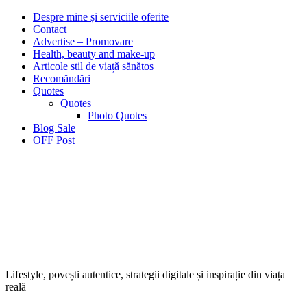
Despre mine și serviciile oferite
Contact
Advertise – Promovare
Health, beauty and make-up
Articole stil de viață sănătos
Recomăndări
Quotes
Quotes
Photo Quotes
Blog Sale
OFF Post
Lifestyle, povești autentice, strategii digitale și inspirație din viața
reală