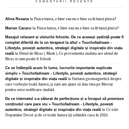
COMENTARII RECENTE
Pisica tunsa, e bine sau nu e bine sa iti tunzi pisica?
Alina Roxana
la
Pisica tunsa, e bine sau nu e bine sa iti tunzi pisica?
Marian Cazacu
la
Masajul relaxant și uleiurile folosite. De ce aceeași ședință poate fi
complet diferită de la un terapeut la altul » Touchofadream -
Lifestyle, povești autentice, strategii digitale și inspirație din viața
Uleiul de Mosc ( Musk ). Ce provenienta ciudata are uleiul de
reală
la
Mosc si cum poate fi folosit.
Ce se întâmplă acum în lume, lucrurile importante explicate
simplu » Touchofadream - Lifestyle, povești autentice, strategii
Furtuna geomagnetică despre
digitale și inspirație din viața reală
la
care vorbește toată lumea, și cum am ajuns să dau vina pe Mercur
pentru orice notificare ciudată
De ce internetul s-a săturat de perfecțiune și a început să premieze
conținutul care pare viu » Touchofadream - Lifestyle, povești
Ce este
autentice, strategii digitale și inspirație din viața reală
la
Dopamine Decor și de ce toată lumea își schimbă casa în 2026