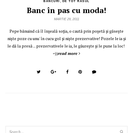
,
BANCURI
DE TOT RASUL
Banc în pas cu moda!
MARTIE 29, 2011
Pepe bănuind că îl înşeală soţia, o caută prin poşetă şi găseşte
nişte poze cu unu' în cucu gol şi nişte prezervative! Pozele le ia şi
le dă la presă ... prezervativele le ia, le găureşte şi le pune la loc!
=))
read more
SEA