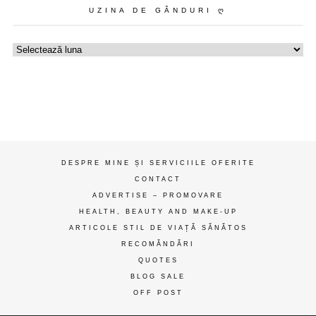
UZINA DE GÂNDURI Ღ
Uzina
de
gânduri
ღ
DESPRE MINE ȘI SERVICIILE OFERITE
CONTACT
ADVERTISE – PROMOVARE
HEALTH, BEAUTY AND MAKE-UP
ARTICOLE STIL DE VIAȚĂ SĂNĂTOS
RECOMĂNDĂRI
QUOTES
BLOG SALE
OFF POST