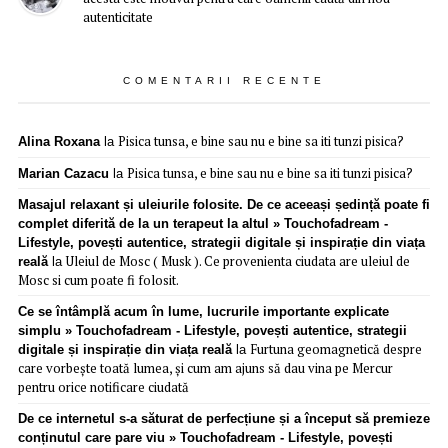
autenticitate
COMENTARII RECENTE
Pisica tunsa, e bine sau nu e bine sa iti tunzi pisica?
Alina Roxana
la
Pisica tunsa, e bine sau nu e bine sa iti tunzi pisica?
Marian Cazacu
la
Masajul relaxant și uleiurile folosite. De ce aceeași ședință poate fi
complet diferită de la un terapeut la altul » Touchofadream -
Lifestyle, povești autentice, strategii digitale și inspirație din viața
Uleiul de Mosc ( Musk ). Ce provenienta ciudata are uleiul de
reală
la
Mosc si cum poate fi folosit.
Ce se întâmplă acum în lume, lucrurile importante explicate
simplu » Touchofadream - Lifestyle, povești autentice, strategii
Furtuna geomagnetică despre
digitale și inspirație din viața reală
la
care vorbește toată lumea, și cum am ajuns să dau vina pe Mercur
pentru orice notificare ciudată
De ce internetul s-a săturat de perfecțiune și a început să premieze
conținutul care pare viu » Touchofadream - Lifestyle, povești