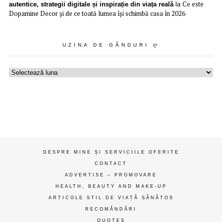
Ce este
autentice, strategii digitale și inspirație din viața reală
la
Dopamine Decor și de ce toată lumea își schimbă casa în 2026
UZINA DE GÂNDURI Ღ
Uzina
de
gânduri
ღ
DESPRE MINE ȘI SERVICIILE OFERITE
CONTACT
ADVERTISE – PROMOVARE
HEALTH, BEAUTY AND MAKE-UP
ARTICOLE STIL DE VIAȚĂ SĂNĂTOS
RECOMĂNDĂRI
QUOTES