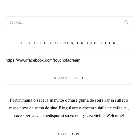
SEA
LET`S BE FRIENDS ON FACEBOOK
https://www.facebook.com/touchofadream
ABOUT A.R
Port in mana o secera, in minte o mare guma de sters, iar in suflet o
mare doza de stima de sine. Blogul are o aroma subtila de cafea cu,
care sper sa va binedispun si sa va energizez vietile. Welcome!
FOLLOW