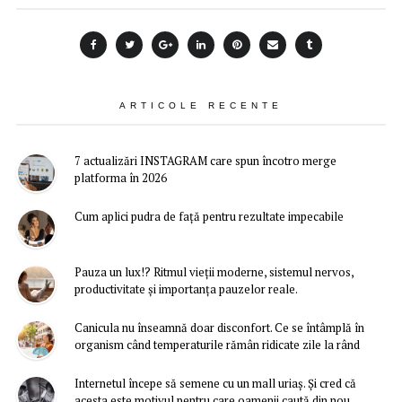
ARTICOLE RECENTE
7 actualizări INSTAGRAM care spun încotro merge
platforma în 2026
Cum aplici pudra de față pentru rezultate impecabile
Pauza un lux!? Ritmul vieții moderne, sistemul nervos,
productivitate și importanța pauzelor reale.
Canicula nu înseamnă doar disconfort. Ce se întâmplă în
organism când temperaturile rămân ridicate zile la rând
Internetul începe să semene cu un mall uriaș. Și cred că
acesta este motivul pentru care oamenii caută din nou