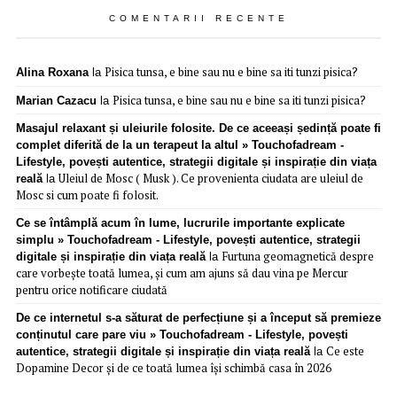
COMENTARII RECENTE
Pisica tunsa, e bine sau nu e bine sa iti tunzi pisica?
Alina Roxana
la
Pisica tunsa, e bine sau nu e bine sa iti tunzi pisica?
Marian Cazacu
la
Masajul relaxant și uleiurile folosite. De ce aceeași ședință poate fi
complet diferită de la un terapeut la altul » Touchofadream -
Lifestyle, povești autentice, strategii digitale și inspirație din viața
Uleiul de Mosc ( Musk ). Ce provenienta ciudata are uleiul de
reală
la
Mosc si cum poate fi folosit.
Ce se întâmplă acum în lume, lucrurile importante explicate
simplu » Touchofadream - Lifestyle, povești autentice, strategii
Furtuna geomagnetică despre
digitale și inspirație din viața reală
la
care vorbește toată lumea, și cum am ajuns să dau vina pe Mercur
pentru orice notificare ciudată
De ce internetul s-a săturat de perfecțiune și a început să premieze
conținutul care pare viu » Touchofadream - Lifestyle, povești
Ce este
autentice, strategii digitale și inspirație din viața reală
la
Dopamine Decor și de ce toată lumea își schimbă casa în 2026