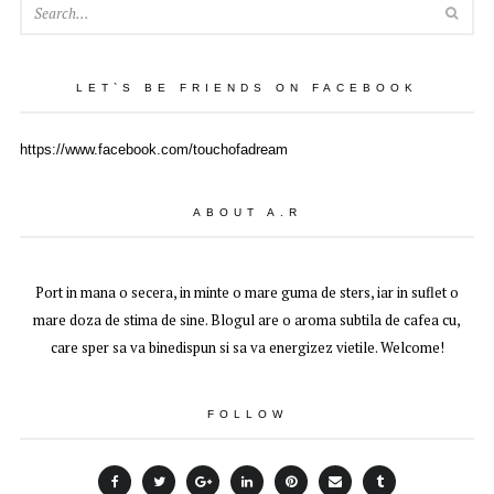
SEA
LET`S BE FRIENDS ON FACEBOOK
https://www.facebook.com/touchofadream
ABOUT A.R
Port in mana o secera, in minte o mare guma de sters, iar in suflet o
mare doza de stima de sine. Blogul are o aroma subtila de cafea cu,
care sper sa va binedispun si sa va energizez vietile. Welcome!
FOLLOW