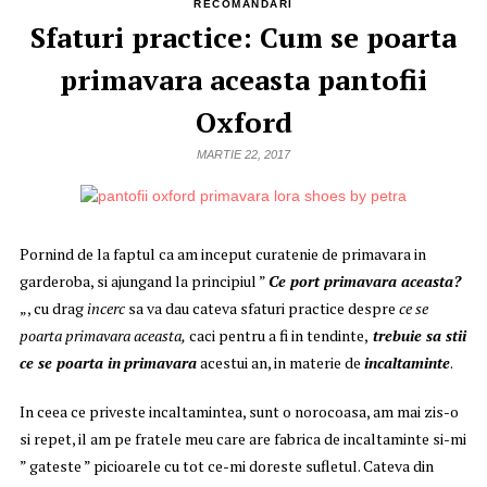
RECOMANDĂRI
Sfaturi practice: Cum se poarta
primavara aceasta pantofii
Oxford
MARTIE 22, 2017
Pornind de la faptul ca am inceput curatenie de primavara in
garderoba, si ajungand la principiul ”
Ce port primavara aceasta?
„, cu drag
incerc
sa va dau cateva sfaturi practice despre
ce se
poarta primavara aceasta,
caci pentru a fi in tendinte,
trebuie sa stii
ce se poarta in
primavara
acestui an, in materie de
incaltaminte
.
In ceea ce priveste incaltamintea, sunt o norocoasa, am mai zis-o
si repet, il am pe fratele meu care are fabrica de incaltaminte si-mi
” gateste ” picioarele cu tot ce-mi doreste sufletul. Cateva din