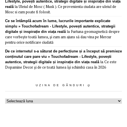
Lifestyle, povești autentice, strategii digitale și inspirație din viața
Uleiul de Mosc ( Musk ). Ce provenienta ciudata are uleiul de
reală
la
Mosc si cum poate fi folosit.
Ce se întâmplă acum în lume, lucrurile importante explicate
simplu » Touchofadream - Lifestyle, povești autentice, strategii
Furtuna geomagnetică despre
digitale și inspirație din viața reală
la
care vorbește toată lumea, și cum am ajuns să dau vina pe Mercur
pentru orice notificare ciudată
De ce internetul s-a săturat de perfecțiune și a început să premieze
conținutul care pare viu » Touchofadream - Lifestyle, povești
Ce este
autentice, strategii digitale și inspirație din viața reală
la
Dopamine Decor și de ce toată lumea își schimbă casa în 2026
UZINA DE GÂNDURI Ღ
Uzina
de
gânduri
ღ