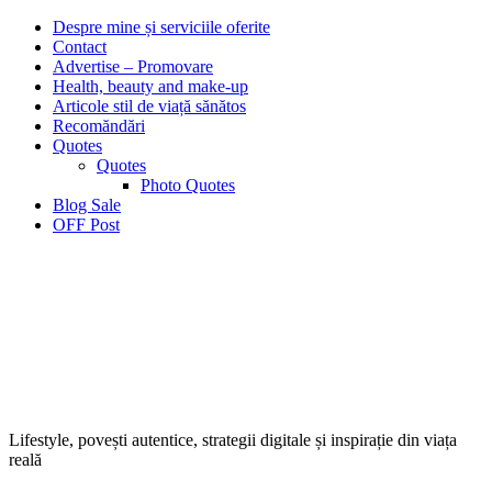
Despre mine și serviciile oferite
Contact
Advertise – Promovare
Health, beauty and make-up
Articole stil de viață sănătos
Recomăndări
Quotes
Quotes
Photo Quotes
Blog Sale
OFF Post
Lifestyle, povești autentice, strategii digitale și inspirație din viața
reală