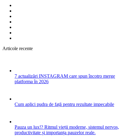
Articole recente
7 actualizări INSTAGRAM care spun încotro merge
platforma în 2026
Cum aplici pudra de față pentru rezultate impecabile
Pauza un lux!? Ritmul vieții moderne, sistemul nervos,
productivitate și importanța pauzelor reale.