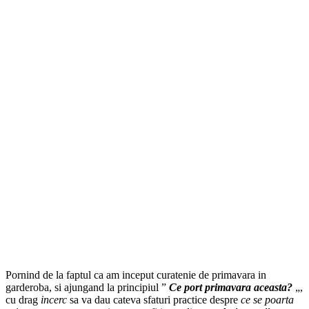
Pornind de la faptul ca am inceput curatenie de primavara in
garderoba, si ajungand la principiul ”
Ce port primavara aceasta?
„,
cu drag
incerc
sa va dau cateva sfaturi practice despre
ce se poarta