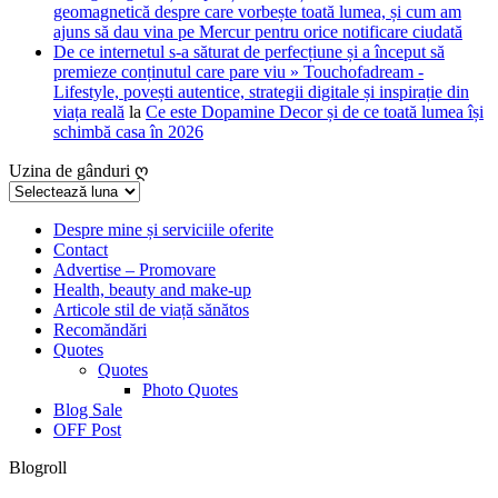
geomagnetică despre care vorbește toată lumea, și cum am
ajuns să dau vina pe Mercur pentru orice notificare ciudată
De ce internetul s-a săturat de perfecțiune și a început să
premieze conținutul care pare viu » Touchofadream -
Lifestyle, povești autentice, strategii digitale și inspirație din
viața reală
la
Ce este Dopamine Decor și de ce toată lumea își
schimbă casa în 2026
Uzina de gânduri ღ
Uzina
de
gânduri
Despre mine și serviciile oferite
Contact
ღ
Advertise – Promovare
Health, beauty and make-up
Articole stil de viață sănătos
Recomăndări
Quotes
Quotes
Photo Quotes
Blog Sale
OFF Post
Blogroll