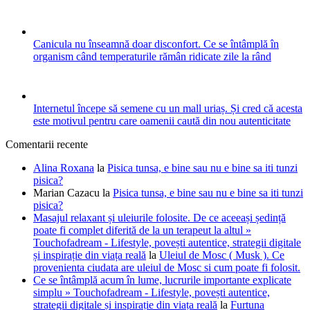
Canicula nu înseamnă doar disconfort. Ce se întâmplă în
organism când temperaturile rămân ridicate zile la rând
Internetul începe să semene cu un mall uriaș. Și cred că acesta
este motivul pentru care oamenii caută din nou autenticitate
Comentarii recente
Alina Roxana
la
Pisica tunsa, e bine sau nu e bine sa iti tunzi
pisica?
Marian Cazacu
la
Pisica tunsa, e bine sau nu e bine sa iti tunzi
pisica?
Masajul relaxant și uleiurile folosite. De ce aceeași ședință
poate fi complet diferită de la un terapeut la altul »
Touchofadream - Lifestyle, povești autentice, strategii digitale
și inspirație din viața reală
la
Uleiul de Mosc ( Musk ). Ce
provenienta ciudata are uleiul de Mosc si cum poate fi folosit.
Ce se întâmplă acum în lume, lucrurile importante explicate
simplu » Touchofadream - Lifestyle, povești autentice,
strategii digitale și inspirație din viața reală
la
Furtuna