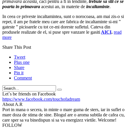
primavara aceasta,
caci pentru a fi in tendinte,
trebuie sa stii ce se
poarta in
primavara
acestui an, in materie de
incaltaminte
.
In ceea ce priveste incaltamintea, sunt o norocoasa, am mai zis-o si
repet, il am pe fratele meu care are fabrica de incaltaminte si-mi ”
gateste ” picioarele cu tot ce-mi doreste sufletul. Cateva din
produsele realizate de el, si puse spre vanzare le gasiti
AICI
.
read
more
Share This Post
Tweet
Plus one
Share
Pin it
Comment
Search
Let`s be friends on Facebook
https://www.facebook.com/touchofadream
About A.R
Port in mana o secera, in minte o mare guma de sters, iar in suflet o
mare doza de stima de sine. Blogul are o aroma subtila de cafea cu,
care sper sa va binedispun si sa va energizez vietile. Welcome!
FOLLOW