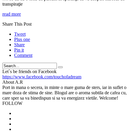
transpiraţie
read more
Share This Post
Tweet
Plus one
Share
Pin it
Comment
Search
Let`s be friends on Facebook
https://www.facebook.com/touchofadream
About A.R
Port in mana o secera, in minte o mare guma de sters, iar in suflet o
mare doza de stima de sine. Blogul are o aroma subtila de cafea cu,
care sper sa va binedispun si sa va energizez vietile. Welcome!
FOLLOW