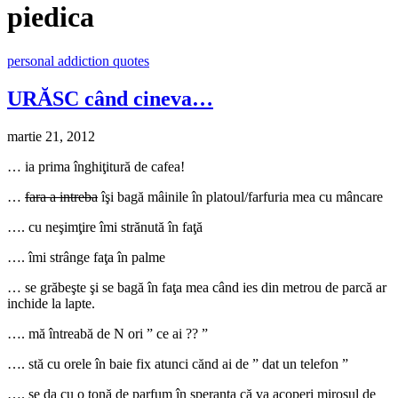
piedica
personal addiction quotes
URĂSC când cineva…
martie 21, 2012
… ia prima înghiţitură de cafea!
…
fara a intreba
îşi bagă mâinile în platoul/farfuria mea cu mâncare
…. cu neşimţire îmi strănută în faţă
…. îmi strânge faţa în palme
… se grăbeşte şi se bagă în faţa mea când ies din metrou de parcă ar
inchide la lapte.
…. mă întreabă de N ori ” ce ai ?? ”
…. stă cu orele în baie fix atunci cănd ai de ” dat un telefon ”
…. se da cu o tonă de parfum în speranţa că va acoperi mirosul de