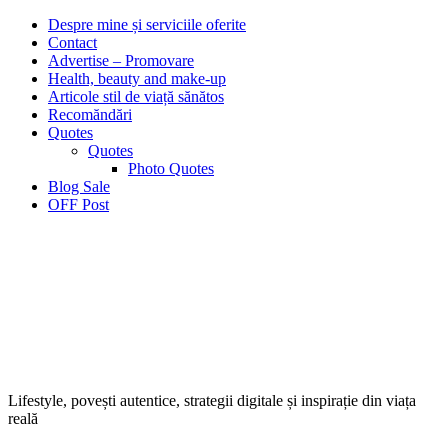
Despre mine și serviciile oferite
Contact
Advertise – Promovare
Health, beauty and make-up
Articole stil de viață sănătos
Recomăndări
Quotes
Quotes
Photo Quotes
Blog Sale
OFF Post
Lifestyle, povești autentice, strategii digitale și inspirație din viața
reală