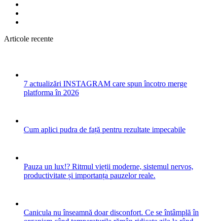
Articole recente
7 actualizări INSTAGRAM care spun încotro merge
platforma în 2026
Cum aplici pudra de față pentru rezultate impecabile
Pauza un lux!? Ritmul vieții moderne, sistemul nervos,
productivitate și importanța pauzelor reale.
Canicula nu înseamnă doar disconfort. Ce se întâmplă în