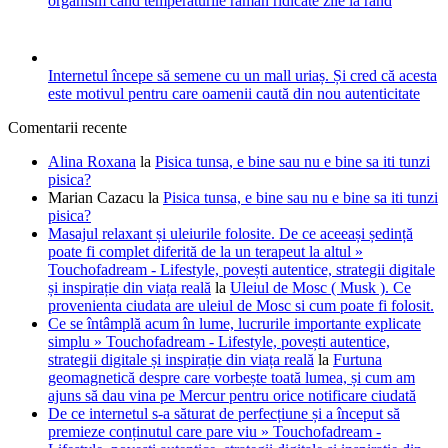
organism când temperaturile rămân ridicate zile la rând
Internetul începe să semene cu un mall uriaș. Și cred că acesta
este motivul pentru care oamenii caută din nou autenticitate
Comentarii recente
Alina Roxana
la
Pisica tunsa, e bine sau nu e bine sa iti tunzi
pisica?
Marian Cazacu
la
Pisica tunsa, e bine sau nu e bine sa iti tunzi
pisica?
Masajul relaxant și uleiurile folosite. De ce aceeași ședință
poate fi complet diferită de la un terapeut la altul »
Touchofadream - Lifestyle, povești autentice, strategii digitale
și inspirație din viața reală
la
Uleiul de Mosc ( Musk ). Ce
provenienta ciudata are uleiul de Mosc si cum poate fi folosit.
Ce se întâmplă acum în lume, lucrurile importante explicate
simplu » Touchofadream - Lifestyle, povești autentice,
strategii digitale și inspirație din viața reală
la
Furtuna
geomagnetică despre care vorbește toată lumea, și cum am
ajuns să dau vina pe Mercur pentru orice notificare ciudată
De ce internetul s-a săturat de perfecțiune și a început să
premieze conținutul care pare viu » Touchofadream -