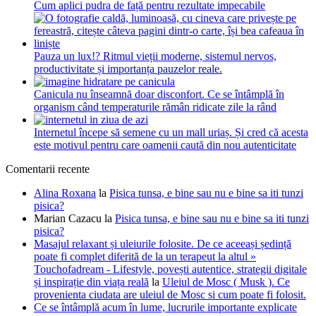
Cum aplici pudra de față pentru rezultate impecabile
Pauza un lux!? Ritmul vieții moderne, sistemul nervos,
productivitate și importanța pauzelor reale.
Canicula nu înseamnă doar disconfort. Ce se întâmplă în
organism când temperaturile rămân ridicate zile la rând
Internetul începe să semene cu un mall uriaș. Și cred că acesta
este motivul pentru care oamenii caută din nou autenticitate
Comentarii recente
Alina Roxana
la
Pisica tunsa, e bine sau nu e bine sa iti tunzi
pisica?
Marian Cazacu
la
Pisica tunsa, e bine sau nu e bine sa iti tunzi
pisica?
Masajul relaxant și uleiurile folosite. De ce aceeași ședință
poate fi complet diferită de la un terapeut la altul »
Touchofadream - Lifestyle, povești autentice, strategii digitale
și inspirație din viața reală
la
Uleiul de Mosc ( Musk ). Ce
provenienta ciudata are uleiul de Mosc si cum poate fi folosit.
Ce se întâmplă acum în lume, lucrurile importante explicate