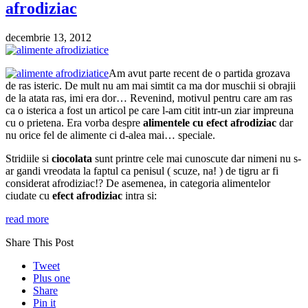
afrodiziac
decembrie 13, 2012
Am avut parte recent de o partida grozava
de ras isteric. De mult nu am mai simtit ca ma dor muschii si obrajii
de la atata ras, imi era dor… Revenind, motivul pentru care am ras
ca o isterica a fost un articol pe care l-am citit intr-un ziar impreuna
cu o prietena. Era vorba despre
alimentele cu efect afrodiziac
dar
nu orice fel de alimente ci d-alea mai… speciale.
Stridiile si
ciocolata
sunt printre cele mai cunoscute dar nimeni nu s-
ar gandi vreodata la faptul ca penisul ( scuze, na! ) de tigru ar fi
considerat afrodiziac!? De asemenea, in categoria alimentelor
ciudate cu
efect afrodiziac
intra si:
read more
Share This Post
Tweet
Plus one
Share
Pin it