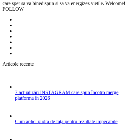
care sper sa va binedispun si sa va energizez vietile. Welcome!
FOLLOW
Articole recente
7 actualizări INSTAGRAM care spun încotro merge
platforma în 2026
Cum aplici pudra de față pentru rezultate impecabile