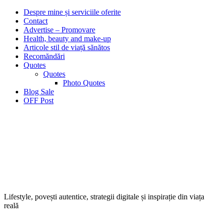
Despre mine și serviciile oferite
Contact
Advertise – Promovare
Health, beauty and make-up
Articole stil de viață sănătos
Recomăndări
Quotes
Quotes
Photo Quotes
Blog Sale
OFF Post
Lifestyle, povești autentice, strategii digitale și inspirație din viața
reală