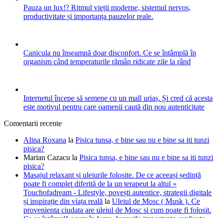
Pauza un lux!? Ritmul vieții moderne, sistemul nervos,
productivitate și importanța pauzelor reale.
Canicula nu înseamnă doar disconfort. Ce se întâmplă în
organism când temperaturile rămân ridicate zile la rând
Internetul începe să semene cu un mall uriaș. Și cred că acesta
este motivul pentru care oamenii caută din nou autenticitate
Comentarii recente
Alina Roxana
la
Pisica tunsa, e bine sau nu e bine sa iti tunzi
pisica?
Marian Cazacu
la
Pisica tunsa, e bine sau nu e bine sa iti tunzi
pisica?
Masajul relaxant și uleiurile folosite. De ce aceeași ședință
poate fi complet diferită de la un terapeut la altul »
Touchofadream - Lifestyle, povești autentice, strategii digitale
și inspirație din viața reală
la
Uleiul de Mosc ( Musk ). Ce
provenienta ciudata are uleiul de Mosc si cum poate fi folosit.