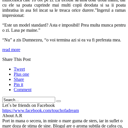
cu ele sa poata cuprinde mai multi copii deodata si sa ii poata
imbratisa in asa fel incat sa le treaca orice durere.”Ingerul a ramas
impresionat:
“Este un model standard? Asta e imposibil! Prea multa munca pentru
o zi. Lasa pe maine.”
“Nu” a zis Dumnezeu, “o voi termina azi si ea va fi preferata mea.
read more
Share This Post
Tweet
Plus one
Share
Pin it
Comment
Search
Let`s be friends on Facebook
https://www.facebook.com/touchofadream
About A.R
Port in mana o secera, in minte o mare guma de sters, iar in suflet o
mare doza de stima de sine. Blogul are o aroma subtila de cafea cu,