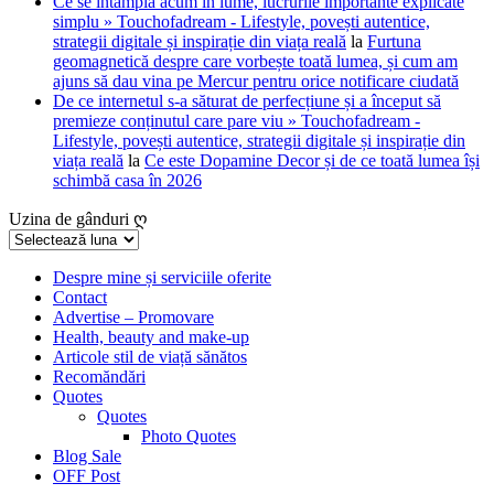
Ce se întâmplă acum în lume, lucrurile importante explicate
simplu » Touchofadream - Lifestyle, povești autentice,
strategii digitale și inspirație din viața reală
la
Furtuna
geomagnetică despre care vorbește toată lumea, și cum am
ajuns să dau vina pe Mercur pentru orice notificare ciudată
De ce internetul s-a săturat de perfecțiune și a început să
premieze conținutul care pare viu » Touchofadream -
Lifestyle, povești autentice, strategii digitale și inspirație din
viața reală
la
Ce este Dopamine Decor și de ce toată lumea își
schimbă casa în 2026
Uzina de gânduri ღ
Uzina
de
gânduri
Despre mine și serviciile oferite
Contact
ღ
Advertise – Promovare
Health, beauty and make-up
Articole stil de viață sănătos
Recomăndări
Quotes
Quotes
Photo Quotes
Blog Sale
OFF Post