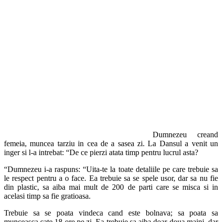
Dumnezeu creand
femeia, muncea tarziu in cea de a sasea zi. La Dansul a venit un
inger si l-a intrebat: “De ce pierzi atata timp pentru lucrul asta?
“Dumnezeu i-a raspuns: “Uita-te la toate detaliile pe care trebuie sa
le respect pentru a o face. Ea trebuie sa se spele usor, dar sa nu fie
din plastic, sa aiba mai mult de 200 de parti care se misca si in
acelasi timp sa fie gratioasa.
Trebuie sa se poata vindeca cand este bolnava; sa poata sa
munceasca cate 18 ore pe zi. Ea trebuie sa aiba doar doua maini, dar