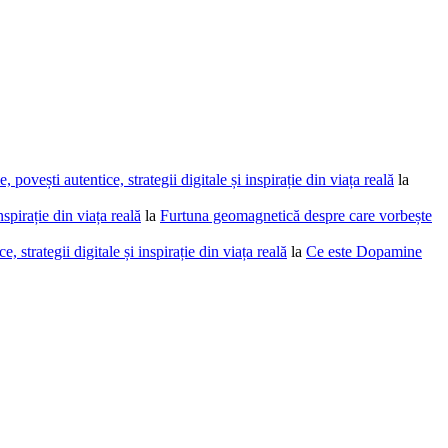
povești autentice, strategii digitale și inspirație din viața reală
la
spirație din viața reală
la
Furtuna geomagnetică despre care vorbește
 strategii digitale și inspirație din viața reală
la
Ce este Dopamine