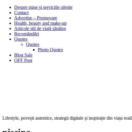
Despre mine și serviciile oferite
Contact
Advertise – Promovare
Health, beauty and make-up
Articole stil de viață sănătos
Recomăndări
Quotes
Quotes
Photo Quotes
Blog Sale
OFF Post
Lifestyle, povești autentice, strategii digitale și inspirație din viața real