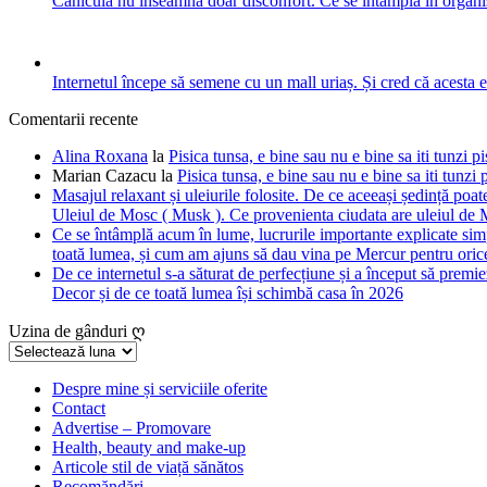
Canicula nu înseamnă doar disconfort. Ce se întâmplă în organis
Internetul începe să semene cu un mall uriaș. Și cred că acesta 
Comentarii recente
Alina Roxana
la
Pisica tunsa, e bine sau nu e bine sa iti tunzi pi
Marian Cazacu
la
Pisica tunsa, e bine sau nu e bine sa iti tunzi 
Masajul relaxant și uleiurile folosite. De ce aceeași ședință poate
Uleiul de Mosc ( Musk ). Ce provenienta ciudata are uleiul de M
Ce se întâmplă acum în lume, lucrurile importante explicate simpl
toată lumea, și cum am ajuns să dau vina pe Mercur pentru orice
De ce internetul s-a săturat de perfecțiune și a început să premie
Decor și de ce toată lumea își schimbă casa în 2026
Uzina de gânduri ღ
Uzina
de
gânduri
Despre mine și serviciile oferite
Contact
ღ
Advertise – Promovare
Health, beauty and make-up
Articole stil de viață sănătos
Recomăndări