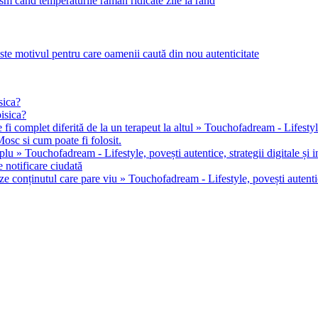
m când temperaturile rămân ridicate zile la rând
este motivul pentru care oamenii caută din nou autenticitate
sica?
pisica?
 fi complet diferită de la un terapeut la altul » Touchofadream - Lifestyle, 
osc si cum poate fi folosit.
u » Touchofadream - Lifestyle, povești autentice, strategii digitale și in
 notificare ciudată
ze conținutul care pare viu » Touchofadream - Lifestyle, povești autentice,