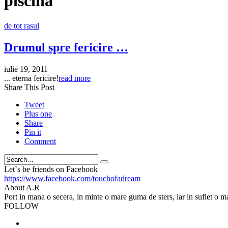
piscina
de tot rasul
Drumul spre fericire …
iulie 19, 2011
... eterna fericire!
read more
Share This Post
Tweet
Plus one
Share
Pin it
Comment
Search
Let`s be friends on Facebook
https://www.facebook.com/touchofadream
About A.R
Port in mana o secera, in minte o mare guma de sters, iar in suflet o m
FOLLOW