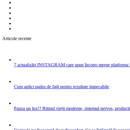
Articole recente
7 actualizări INSTAGRAM care spun încotro merge platforma 
Cum aplici pudra de față pentru rezultate impecabile
Pauza un lux!? Ritmul vieții moderne, sistemul nervos, productiv