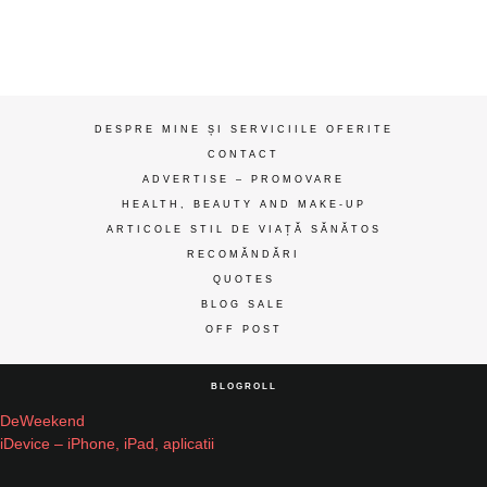
ღ
DESPRE MINE ȘI SERVICIILE OFERITE
CONTACT
ADVERTISE – PROMOVARE
HEALTH, BEAUTY AND MAKE-UP
ARTICOLE STIL DE VIAȚĂ SĂNĂTOS
RECOMĂNDĂRI
QUOTES
BLOG SALE
OFF POST
BLOGROLL
DeWeekend
iDevice – iPhone, iPad, aplicatii