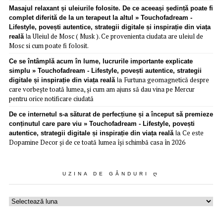
Masajul relaxant și uleiurile folosite. De ce aceeași ședință poate fi
complet diferită de la un terapeut la altul » Touchofadream -
Lifestyle, povești autentice, strategii digitale și inspirație din viața
Uleiul de Mosc ( Musk ). Ce provenienta ciudata are uleiul de
reală
la
Mosc si cum poate fi folosit.
Ce se întâmplă acum în lume, lucrurile importante explicate
simplu » Touchofadream - Lifestyle, povești autentice, strategii
Furtuna geomagnetică despre
digitale și inspirație din viața reală
la
care vorbește toată lumea, și cum am ajuns să dau vina pe Mercur
pentru orice notificare ciudată
De ce internetul s-a săturat de perfecțiune și a început să premieze
conținutul care pare viu » Touchofadream - Lifestyle, povești
Ce este
autentice, strategii digitale și inspirație din viața reală
la
Dopamine Decor și de ce toată lumea își schimbă casa în 2026
UZINA DE GÂNDURI Ღ
Uzina
de
gânduri