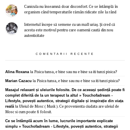
Canicula nu înseamnă doar disconfort. Ce se întâmplă în
organism când temperaturile rămân ridicate zile la rând
Internetul începe să semene cu un mall uriaș. Și cred că
acesta este motivul pentru care oamenii caută din nou
autenticitate
COMENTARII RECENTE
Pisica tunsa, e bine sau nu e bine sa iti tunzi pisica?
Alina Roxana
la
Pisica tunsa, e bine sau nu e bine sa iti tunzi pisica?
Marian Cazacu
la
Masajul relaxant și uleiurile folosite. De ce aceeași ședință poate fi
complet diferită de la un terapeut la altul » Touchofadream -
Lifestyle, povești autentice, strategii digitale și inspirație din viața
Uleiul de Mosc ( Musk ). Ce provenienta ciudata are uleiul de
reală
la
Mosc si cum poate fi folosit.
Ce se întâmplă acum în lume, lucrurile importante explicate
simplu » Touchofadream - Lifestyle, povești autentice, strategii