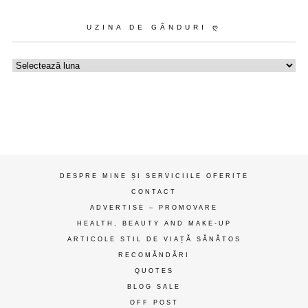
UZINA DE GÂNDURI Ღ
Uzina
de
gânduri
ღ
DESPRE MINE ȘI SERVICIILE OFERITE
CONTACT
ADVERTISE – PROMOVARE
HEALTH, BEAUTY AND MAKE-UP
ARTICOLE STIL DE VIAȚĂ SĂNĂTOS
RECOMĂNDĂRI
QUOTES
BLOG SALE
OFF POST