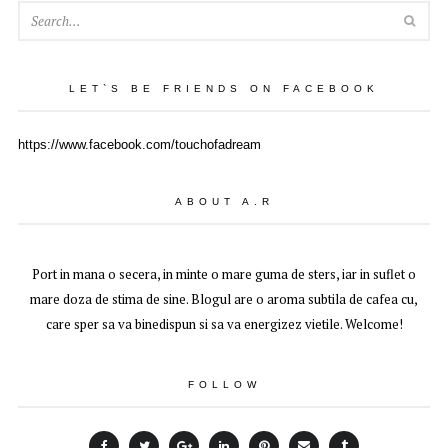
SEA
LET`S BE FRIENDS ON FACEBOOK
https://www.facebook.com/touchofadream
ABOUT A.R
Port in mana o secera, in minte o mare guma de sters, iar in suflet o
mare doza de stima de sine. Blogul are o aroma subtila de cafea cu,
care sper sa va binedispun si sa va energizez vietile. Welcome!
FOLLOW