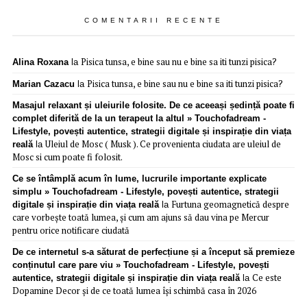
COMENTARII RECENTE
Pisica tunsa, e bine sau nu e bine sa iti tunzi pisica?
Alina Roxana
la
Pisica tunsa, e bine sau nu e bine sa iti tunzi pisica?
Marian Cazacu
la
Masajul relaxant și uleiurile folosite. De ce aceeași ședință poate fi
complet diferită de la un terapeut la altul » Touchofadream -
Lifestyle, povești autentice, strategii digitale și inspirație din viața
Uleiul de Mosc ( Musk ). Ce provenienta ciudata are uleiul de
reală
la
Mosc si cum poate fi folosit.
Ce se întâmplă acum în lume, lucrurile importante explicate
simplu » Touchofadream - Lifestyle, povești autentice, strategii
Furtuna geomagnetică despre
digitale și inspirație din viața reală
la
care vorbește toată lumea, și cum am ajuns să dau vina pe Mercur
pentru orice notificare ciudată
De ce internetul s-a săturat de perfecțiune și a început să premieze
conținutul care pare viu » Touchofadream - Lifestyle, povești
Ce este
autentice, strategii digitale și inspirație din viața reală
la
Dopamine Decor și de ce toată lumea își schimbă casa în 2026