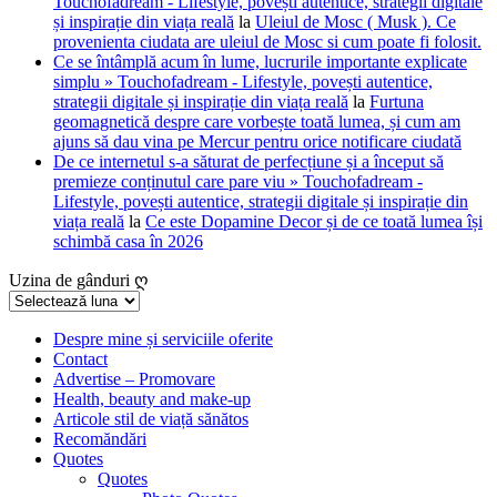
Touchofadream - Lifestyle, povești autentice, strategii digitale
și inspirație din viața reală
la
Uleiul de Mosc ( Musk ). Ce
provenienta ciudata are uleiul de Mosc si cum poate fi folosit.
Ce se întâmplă acum în lume, lucrurile importante explicate
simplu » Touchofadream - Lifestyle, povești autentice,
strategii digitale și inspirație din viața reală
la
Furtuna
geomagnetică despre care vorbește toată lumea, și cum am
ajuns să dau vina pe Mercur pentru orice notificare ciudată
De ce internetul s-a săturat de perfecțiune și a început să
premieze conținutul care pare viu » Touchofadream -
Lifestyle, povești autentice, strategii digitale și inspirație din
viața reală
la
Ce este Dopamine Decor și de ce toată lumea își
schimbă casa în 2026
Uzina de gânduri ღ
Uzina
de
gânduri
Despre mine și serviciile oferite
Contact
ღ
Advertise – Promovare
Health, beauty and make-up
Articole stil de viață sănătos
Recomăndări
Quotes
Quotes