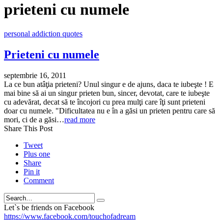
prieteni cu numele
personal addiction quotes
Prieteni cu numele
septembrie 16, 2011
La ce bun atâţia prieteni? Unul singur e de ajuns, daca te iubeşte ! E
mai bine să ai un singur prieten bun, sincer, devotat, care te iubeşte
cu adevărat, decat să te încojori cu prea mulţi care îţi sunt prieteni
doar cu numele. "Dificultatea nu e în a găsi un prieten pentru care să
mori, ci de a găsi…
read more
Share This Post
Tweet
Plus one
Share
Pin it
Comment
Search
Let`s be friends on Facebook
https://www.facebook.com/touchofadream