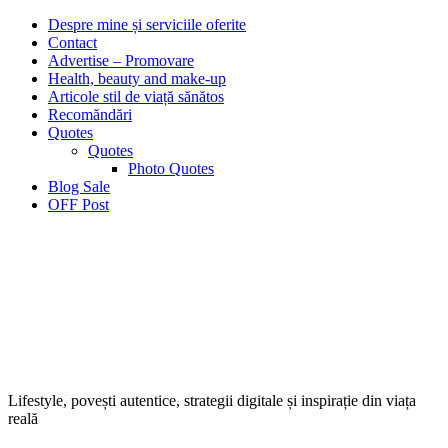
Despre mine și serviciile oferite
Contact
Advertise – Promovare
Health, beauty and make-up
Articole stil de viață sănătos
Recomăndări
Quotes
Quotes
Photo Quotes
Blog Sale
OFF Post
Lifestyle, povești autentice, strategii digitale și inspirație din viața
reală