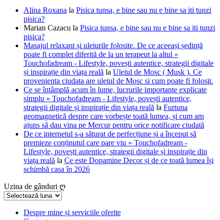
Alina Roxana
la
Pisica tunsa, e bine sau nu e bine sa iti tunzi
pisica?
Marian Cazacu
la
Pisica tunsa, e bine sau nu e bine sa iti tunzi
pisica?
Masajul relaxant și uleiurile folosite. De ce aceeași ședință
poate fi complet diferită de la un terapeut la altul »
Touchofadream - Lifestyle, povești autentice, strategii digitale
și inspirație din viața reală
la
Uleiul de Mosc ( Musk ). Ce
provenienta ciudata are uleiul de Mosc si cum poate fi folosit.
Ce se întâmplă acum în lume, lucrurile importante explicate
simplu » Touchofadream - Lifestyle, povești autentice,
strategii digitale și inspirație din viața reală
la
Furtuna
geomagnetică despre care vorbește toată lumea, și cum am
ajuns să dau vina pe Mercur pentru orice notificare ciudată
De ce internetul s-a săturat de perfecțiune și a început să
premieze conținutul care pare viu » Touchofadream -
Lifestyle, povești autentice, strategii digitale și inspirație din
viața reală
la
Ce este Dopamine Decor și de ce toată lumea își
schimbă casa în 2026
Uzina de gânduri ღ
Uzina
de
gânduri
Despre mine și serviciile oferite