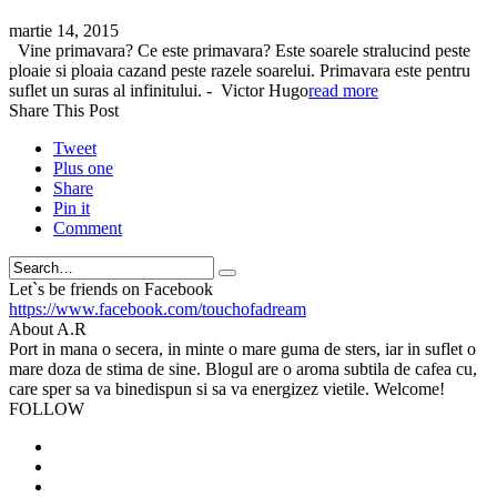
martie 14, 2015
Vine primavara? Ce este primavara? Este soarele stralucind peste
ploaie si ploaia cazand peste razele soarelui. Primavara este pentru
suflet un suras al infinitului. - Victor Hugo
read more
Share This Post
Tweet
Plus one
Share
Pin it
Comment
Search
Let`s be friends on Facebook
https://www.facebook.com/touchofadream
About A.R
Port in mana o secera, in minte o mare guma de sters, iar in suflet o
mare doza de stima de sine. Blogul are o aroma subtila de cafea cu,
care sper sa va binedispun si sa va energizez vietile. Welcome!
FOLLOW