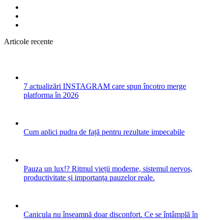
Articole recente
7 actualizări INSTAGRAM care spun încotro merge
platforma în 2026
Cum aplici pudra de față pentru rezultate impecabile
Pauza un lux!? Ritmul vieții moderne, sistemul nervos,
productivitate și importanța pauzelor reale.
Canicula nu înseamnă doar disconfort. Ce se întâmplă în