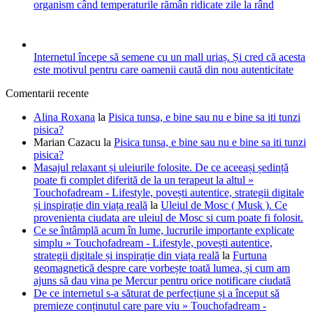
organism când temperaturile rămân ridicate zile la rând
Internetul începe să semene cu un mall uriaș. Și cred că acesta
este motivul pentru care oamenii caută din nou autenticitate
Comentarii recente
Alina Roxana
la
Pisica tunsa, e bine sau nu e bine sa iti tunzi
pisica?
Marian Cazacu
la
Pisica tunsa, e bine sau nu e bine sa iti tunzi
pisica?
Masajul relaxant și uleiurile folosite. De ce aceeași ședință
poate fi complet diferită de la un terapeut la altul »
Touchofadream - Lifestyle, povești autentice, strategii digitale
și inspirație din viața reală
la
Uleiul de Mosc ( Musk ). Ce
provenienta ciudata are uleiul de Mosc si cum poate fi folosit.
Ce se întâmplă acum în lume, lucrurile importante explicate
simplu » Touchofadream - Lifestyle, povești autentice,
strategii digitale și inspirație din viața reală
la
Furtuna
geomagnetică despre care vorbește toată lumea, și cum am
ajuns să dau vina pe Mercur pentru orice notificare ciudată
De ce internetul s-a săturat de perfecțiune și a început să
premieze conținutul care pare viu » Touchofadream -