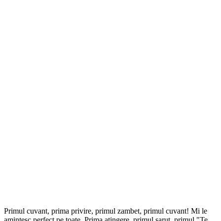
Primul cuvant, prima privire, primul zambet, primul cuvant! Mi le
amintesc perfect pe toate. Prima atingere, primul sarut, primul "Te