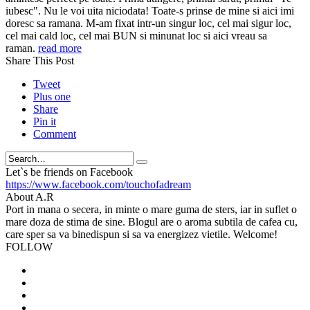
iubesc". Nu le voi uita niciodata! Toate-s prinse de mine si aici imi
doresc sa ramana. M-am fixat intr-un singur loc, cel mai sigur loc,
cel mai cald loc, cel mai BUN si minunat loc si aici vreau sa
raman.
read more
Share This Post
Tweet
Plus one
Share
Pin it
Comment
Search
Let`s be friends on Facebook
https://www.facebook.com/touchofadream
About A.R
Port in mana o secera, in minte o mare guma de sters, iar in suflet o
mare doza de stima de sine. Blogul are o aroma subtila de cafea cu,
care sper sa va binedispun si sa va energizez vietile. Welcome!
FOLLOW