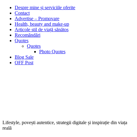
Despre mine și serviciile oferite
Contact
Advertise – Promovare
Health, beauty and make-up
Articole stil de viață sănătos
Recomăndări
Quotes
Quotes
Photo Quotes
Blog Sale
OFF Post
Lifestyle, povești autentice, strategii digitale și inspirație din viața
reală