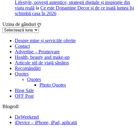
Lifestyle, povești autentice, strategii digitale și inspirație din
viața reală
la
Ce este Dopamine Decor și de ce toată lumea își
schimbă casa în 2026
Uzina de gânduri ღ
Uzina
de
gânduri
Despre mine și serviciile oferite
Contact
ღ
Advertise – Promovare
Health, beauty and make-up
Articole stil de viață sănătos
Recomăndări
Quotes
Quotes
Photo Quotes
Blog Sale
OFF Post
Blogroll
DeWeekend
iDevice – iPhone, iPad, aplicatii