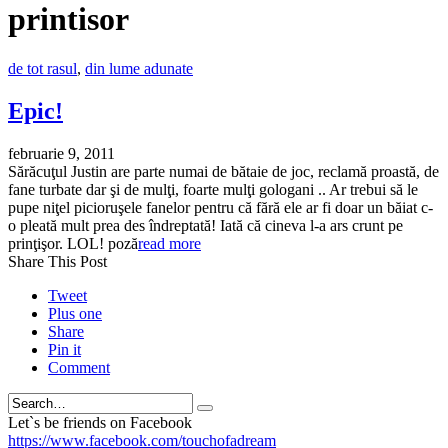
printisor
de tot rasul
,
din lume adunate
Epic!
februarie 9, 2011
Sărăcuţul Justin are parte numai de bătaie de joc, reclamă proastă, de
fane turbate dar şi de mulţi, foarte mulţi gologani .. Ar trebui să le
pupe niţel picioruşele fanelor pentru că fără ele ar fi doar un băiat c-
o pleată mult prea des îndreptată! Iată că cineva l-a ars crunt pe
prinţişor. LOL! poză
read more
Share This Post
Tweet
Plus one
Share
Pin it
Comment
Search
Let`s be friends on Facebook
https://www.facebook.com/touchofadream