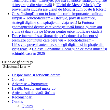
Touchofadream - Lifestyle, povești autentice, strategii digitale
și inspirație din viața reală
la
Uleiul de Mosc ( Musk ). Ce
provenienta ciudata are uleiul de Mosc si cum poate fi folosit.
Ce se întâmplă acum în lume, lucrurile importante explicate
simplu » Touchofadream - Lifestyle, povești autentice,
strategii digitale și inspirație din viața reală
la
Furtuna
geomagnetică despre care vorbește toată lumea, și cum am
ajuns să dau vina pe Mercur pentru orice notificare ciudată
De ce internetul s-a săturat de perfecțiune și a început să
premieze conținutul care pare viu » Touchofadream -
Lifestyle, povești autentice, strategii digitale și inspirație din
viața reală
la
Ce este Dopamine Decor și de ce toată lumea își
schimbă casa în 2026
Uzina de gânduri ღ
Uzina
de
gânduri
Despre mine și serviciile oferite
Contact
ღ
Advertise – Promovare
Health, beauty and make-up
Articole stil de viață sănătos
Recomăndări
Quotes
Quotes