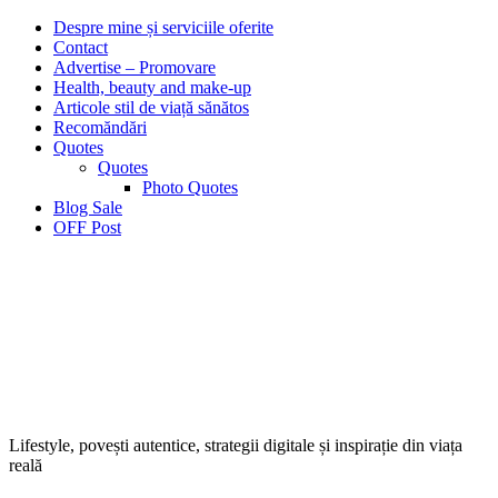
Despre mine și serviciile oferite
Contact
Advertise – Promovare
Health, beauty and make-up
Articole stil de viață sănătos
Recomăndări
Quotes
Quotes
Photo Quotes
Blog Sale
OFF Post
Lifestyle, povești autentice, strategii digitale și inspirație din viața
reală