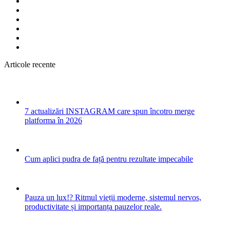
Articole recente
7 actualizări INSTAGRAM care spun încotro merge
platforma în 2026
Cum aplici pudra de față pentru rezultate impecabile
Pauza un lux!? Ritmul vieții moderne, sistemul nervos,
productivitate și importanța pauzelor reale.