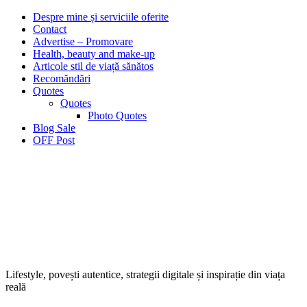
Despre mine și serviciile oferite
Contact
Advertise – Promovare
Health, beauty and make-up
Articole stil de viață sănătos
Recomăndări
Quotes
Quotes
Photo Quotes
Blog Sale
OFF Post
Lifestyle, povești autentice, strategii digitale și inspirație din viața
reală