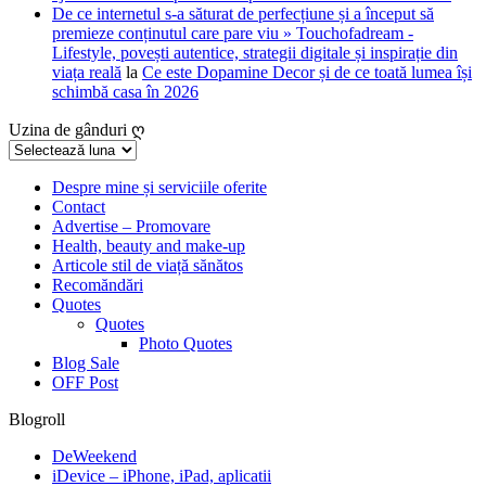
De ce internetul s-a săturat de perfecțiune și a început să
premieze conținutul care pare viu » Touchofadream -
Lifestyle, povești autentice, strategii digitale și inspirație din
viața reală
la
Ce este Dopamine Decor și de ce toată lumea își
schimbă casa în 2026
Uzina de gânduri ღ
Uzina
de
gânduri
Despre mine și serviciile oferite
Contact
ღ
Advertise – Promovare
Health, beauty and make-up
Articole stil de viață sănătos
Recomăndări
Quotes
Quotes
Photo Quotes
Blog Sale
OFF Post
Blogroll
DeWeekend
iDevice – iPhone, iPad, aplicatii