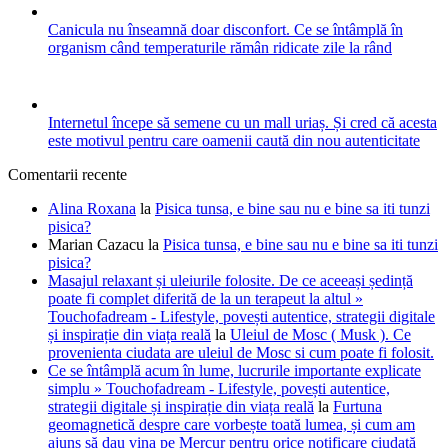
Canicula nu înseamnă doar disconfort. Ce se întâmplă în
organism când temperaturile rămân ridicate zile la rând
Internetul începe să semene cu un mall uriaș. Și cred că acesta
este motivul pentru care oamenii caută din nou autenticitate
Comentarii recente
Alina Roxana
la
Pisica tunsa, e bine sau nu e bine sa iti tunzi
pisica?
Marian Cazacu
la
Pisica tunsa, e bine sau nu e bine sa iti tunzi
pisica?
Masajul relaxant și uleiurile folosite. De ce aceeași ședință
poate fi complet diferită de la un terapeut la altul »
Touchofadream - Lifestyle, povești autentice, strategii digitale
și inspirație din viața reală
la
Uleiul de Mosc ( Musk ). Ce
provenienta ciudata are uleiul de Mosc si cum poate fi folosit.
Ce se întâmplă acum în lume, lucrurile importante explicate
simplu » Touchofadream - Lifestyle, povești autentice,
strategii digitale și inspirație din viața reală
la
Furtuna
geomagnetică despre care vorbește toată lumea, și cum am
ajuns să dau vina pe Mercur pentru orice notificare ciudată