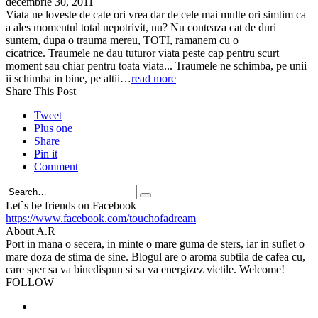
decembrie 30, 2011
Viata ne loveste de cate ori vrea dar de cele mai multe ori simtim ca
a ales momentul total nepotrivit, nu? Nu conteaza cat de duri
suntem, dupa o trauma mereu, TOTI, ramanem cu o
cicatrice. Traumele ne dau tuturor viata peste cap pentru scurt
moment sau chiar pentru toata viata... Traumele ne schimba, pe unii
ii schimba in bine, pe altii…
read more
Share This Post
Tweet
Plus one
Share
Pin it
Comment
Search
Let`s be friends on Facebook
https://www.facebook.com/touchofadream
About A.R
Port in mana o secera, in minte o mare guma de sters, iar in suflet o
mare doza de stima de sine. Blogul are o aroma subtila de cafea cu,
care sper sa va binedispun si sa va energizez vietile. Welcome!
FOLLOW