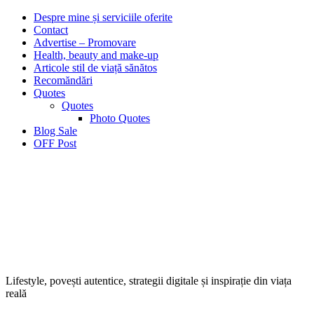
Despre mine și serviciile oferite
Contact
Advertise – Promovare
Health, beauty and make-up
Articole stil de viață sănătos
Recomăndări
Quotes
Quotes
Photo Quotes
Blog Sale
OFF Post
Lifestyle, povești autentice, strategii digitale și inspirație din viața
reală