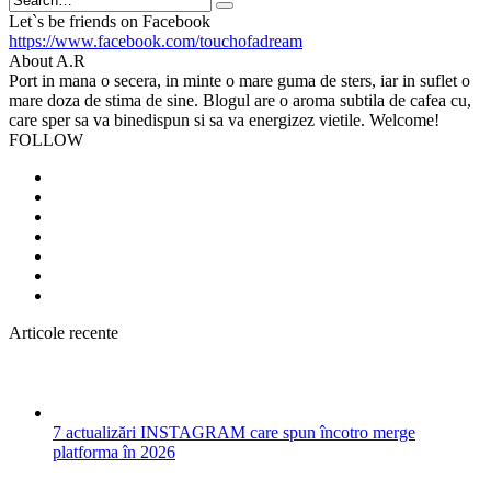
Search
Let`s be friends on Facebook
https://www.facebook.com/touchofadream
About A.R
Port in mana o secera, in minte o mare guma de sters, iar in suflet o
mare doza de stima de sine. Blogul are o aroma subtila de cafea cu,
care sper sa va binedispun si sa va energizez vietile. Welcome!
FOLLOW
Articole recente
7 actualizări INSTAGRAM care spun încotro merge
platforma în 2026