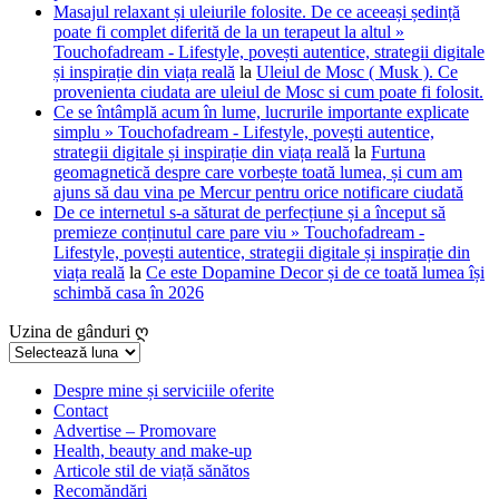
Masajul relaxant și uleiurile folosite. De ce aceeași ședință
poate fi complet diferită de la un terapeut la altul »
Touchofadream - Lifestyle, povești autentice, strategii digitale
și inspirație din viața reală
la
Uleiul de Mosc ( Musk ). Ce
provenienta ciudata are uleiul de Mosc si cum poate fi folosit.
Ce se întâmplă acum în lume, lucrurile importante explicate
simplu » Touchofadream - Lifestyle, povești autentice,
strategii digitale și inspirație din viața reală
la
Furtuna
geomagnetică despre care vorbește toată lumea, și cum am
ajuns să dau vina pe Mercur pentru orice notificare ciudată
De ce internetul s-a săturat de perfecțiune și a început să
premieze conținutul care pare viu » Touchofadream -
Lifestyle, povești autentice, strategii digitale și inspirație din
viața reală
la
Ce este Dopamine Decor și de ce toată lumea își
schimbă casa în 2026
Uzina de gânduri ღ
Uzina
de
gânduri
Despre mine și serviciile oferite
Contact
ღ
Advertise – Promovare
Health, beauty and make-up
Articole stil de viață sănătos
Recomăndări