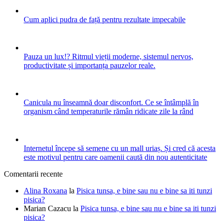
Cum aplici pudra de față pentru rezultate impecabile
Pauza un lux!? Ritmul vieții moderne, sistemul nervos,
productivitate și importanța pauzelor reale.
Canicula nu înseamnă doar disconfort. Ce se întâmplă în
organism când temperaturile rămân ridicate zile la rând
Internetul începe să semene cu un mall uriaș. Și cred că acesta
este motivul pentru care oamenii caută din nou autenticitate
Comentarii recente
Alina Roxana
la
Pisica tunsa, e bine sau nu e bine sa iti tunzi
pisica?
Marian Cazacu
la
Pisica tunsa, e bine sau nu e bine sa iti tunzi
pisica?