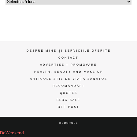
Uzina
de
gânduri
ღ
DESPRE MINE ȘI SERVICIILE OFERITE
CONTACT
ADVERTISE – PROMOVARE
HEALTH, BEAUTY AND MAKE-UP
ARTICOLE STIL DE VIAȚĂ SĂNĂTOS
RECOMĂNDĂRI
QUOTES
BLOG SALE
OFF POST
BLOGROLL
DeWeekend