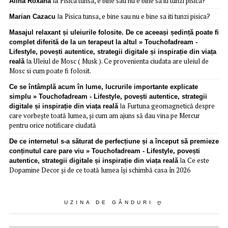
Pisica tunsa, e bine sau nu e bine sa iti tunzi pisica?
Alina Roxana
la
Pisica tunsa, e bine sau nu e bine sa iti tunzi pisica?
Marian Cazacu
la
Masajul relaxant și uleiurile folosite. De ce aceeași ședință poate fi
complet diferită de la un terapeut la altul » Touchofadream -
Lifestyle, povești autentice, strategii digitale și inspirație din viața
Uleiul de Mosc ( Musk ). Ce provenienta ciudata are uleiul de
reală
la
Mosc si cum poate fi folosit.
Ce se întâmplă acum în lume, lucrurile importante explicate
simplu » Touchofadream - Lifestyle, povești autentice, strategii
Furtuna geomagnetică despre
digitale și inspirație din viața reală
la
care vorbește toată lumea, și cum am ajuns să dau vina pe Mercur
pentru orice notificare ciudată
De ce internetul s-a săturat de perfecțiune și a început să premieze
conținutul care pare viu » Touchofadream - Lifestyle, povești
Ce este
autentice, strategii digitale și inspirație din viața reală
la
Dopamine Decor și de ce toată lumea își schimbă casa în 2026
UZINA DE GÂNDURI Ღ