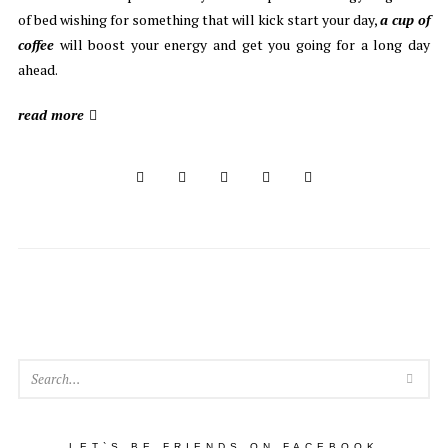
of bed wishing for something that will kick start your day,
a cup of
coffee
will boost your energy and get you going for a long day
ahead.
read more
SEA
LET`S BE FRIENDS ON FACEBOOK