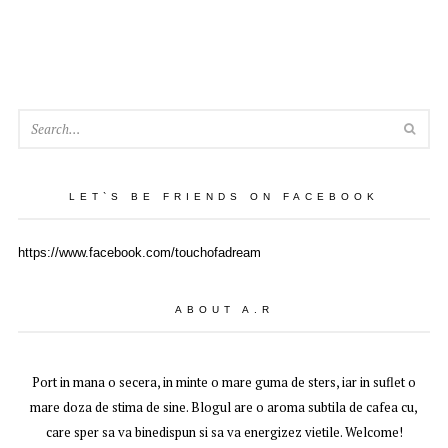
SEA
LET`S BE FRIENDS ON FACEBOOK
https://www.facebook.com/touchofadream
ABOUT A.R
Port in mana o secera, in minte o mare guma de sters, iar in suflet o
mare doza de stima de sine. Blogul are o aroma subtila de cafea cu,
care sper sa va binedispun si sa va energizez vietile. Welcome!