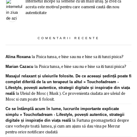
Internetul începe să semene cu un mall uriaș. Și cred că
acesta este motivul pentru care oamenii caută din nou
autenticitate
COMENTARII RECENTE
Pisica tunsa, e bine sau nu e bine sa iti tunzi pisica?
Alina Roxana
la
Pisica tunsa, e bine sau nu e bine sa iti tunzi pisica?
Marian Cazacu
la
Masajul relaxant și uleiurile folosite. De ce aceeași ședință poate fi
complet diferită de la un terapeut la altul » Touchofadream -
Lifestyle, povești autentice, strategii digitale și inspirație din viața
Uleiul de Mosc ( Musk ). Ce provenienta ciudata are uleiul de
reală
la
Mosc si cum poate fi folosit.
Ce se întâmplă acum în lume, lucrurile importante explicate
simplu » Touchofadream - Lifestyle, povești autentice, strategii
Furtuna geomagnetică despre
digitale și inspirație din viața reală
la
care vorbește toată lumea, și cum am ajuns să dau vina pe Mercur
pentru orice notificare ciudată