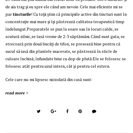
de aia trag şi eu spre ele când am nevoie. Cele mai eficiente mi se
par
tincturile
! Cu toţii ştim că principiile active din tincturi sunt în
concentraţie mai mare şi îşi păstrează calitatea terapeutică timp
îndelungat.Preparatele se pun la soare sau în locuri calde, se
scutură zilnic,se lasă vreme de 2-3 săptămâni. Când sunt gata, se
strecoară prin două bucăţi de tifon, se presează bine pentru că
sucul să iasă din plantele macerate, se păstrează în sticle de
culoare închisă, înfundate bine cu dop de plută.Ele se folosesc se
folosesc atât pentru uzul intern, cât şi pentru cel extern.
Cele care nu-mi lipsesc niciodată din casă sunt:
read more