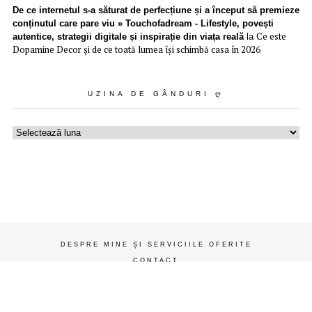
De ce internetul s-a săturat de perfecțiune și a început să premieze
conținutul care pare viu » Touchofadream - Lifestyle, povești
Ce este
autentice, strategii digitale și inspirație din viața reală
la
Dopamine Decor și de ce toată lumea își schimbă casa în 2026
UZINA DE GÂNDURI Ღ
Uzina
de
gânduri
ღ
DESPRE MINE ȘI SERVICIILE OFERITE
CONTACT
ADVERTISE – PROMOVARE
HEALTH, BEAUTY AND MAKE-UP
ARTICOLE STIL DE VIAȚĂ SĂNĂTOS