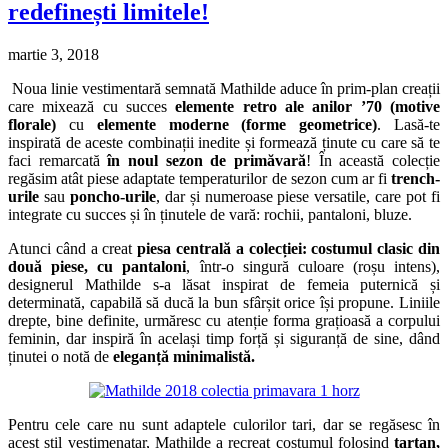
redefinești limitele!
martie 3, 2018
Noua linie vestimentară semnată Mathilde aduce în prim-plan creații
care mixează cu succes
elemente retro ale anilor
’70 (motive
florale)
cu
elemente moderne (forme geometrice)
. Lasă-te
inspirată de aceste combinații inedite și formează ținute cu care să te
faci remarcată
în noul sezon de primăvară
! În această colecție
regăsim atât piese adaptate temperaturilor de sezon cum ar fi
trench-
urile
sau
poncho-urile
, dar și numeroase piese versatile, care pot fi
integrate cu succes și în ținutele de vară: rochii, pantaloni, bluze.
Atunci când a creat
piesa centrală a colecției: costumul clasic din
două piese, cu pantaloni
, într-o singură culoare (roșu intens),
designerul Mathilde s-a lăsat inspirat de femeia puternică și
determinată, capabilă să ducă la bun sfârșit orice își propune. Liniile
drepte, bine definite, urmăresc cu atenție forma grațioasă a corpului
feminin, dar inspiră în același timp forță și siguranță de sine, dând
ținutei o notă de
eleganță minimalistă.
Pentru cele care nu sunt adaptele culorilor tari, dar se regăsesc în
acest stil vestimenatar, Mathilde a recreat costumul folosind
tartan,