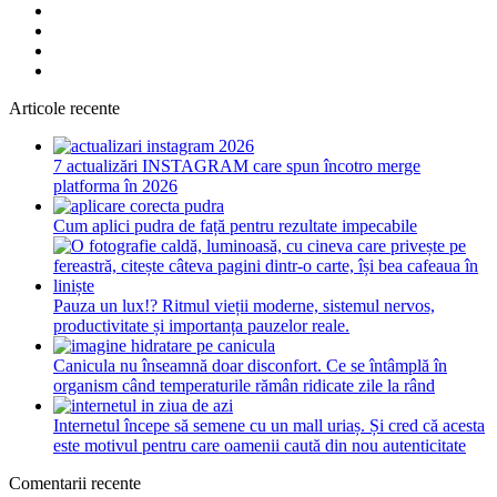
Articole recente
7 actualizări INSTAGRAM care spun încotro merge
platforma în 2026
Cum aplici pudra de față pentru rezultate impecabile
Pauza un lux!? Ritmul vieții moderne, sistemul nervos,
productivitate și importanța pauzelor reale.
Canicula nu înseamnă doar disconfort. Ce se întâmplă în
organism când temperaturile rămân ridicate zile la rând
Internetul începe să semene cu un mall uriaș. Și cred că acesta
este motivul pentru care oamenii caută din nou autenticitate
Comentarii recente