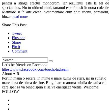
pentru a stinge efectul monocrom, iar rezultatul este la fel de
spectaculos. Nu în ultimul rând, tartanul este folosit în noua colecție
Mathilde și în alte creații vestimentare cum ar fi rochii, pantaloni,
bluze.
read more
Share This Post
Tweet
Plus one
Share
Pin it
Comment
Search
Let`s be friends on Facebook
https://www.facebook.com/touchofadream
About A.R
Port in mana o secera, in minte o mare guma de sters, iar in suflet o
mare doza de stima de sine. Blogul are o aroma subtila de cafea cu,
care sper sa va binedispun si sa va energizez vietile. Welcome!
FOLLOW