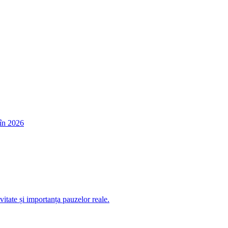
în 2026
itate și importanța pauzelor reale.