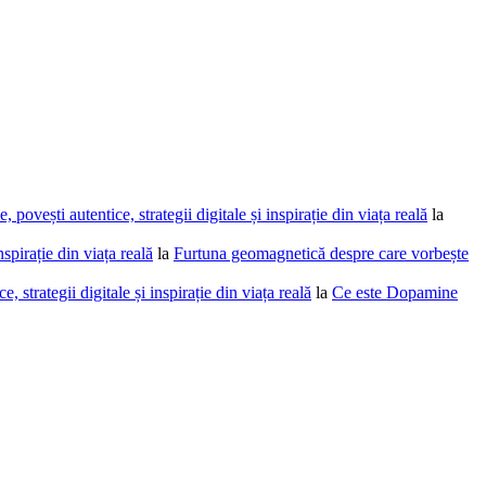
povești autentice, strategii digitale și inspirație din viața reală
la
spirație din viața reală
la
Furtuna geomagnetică despre care vorbește
 strategii digitale și inspirație din viața reală
la
Ce este Dopamine