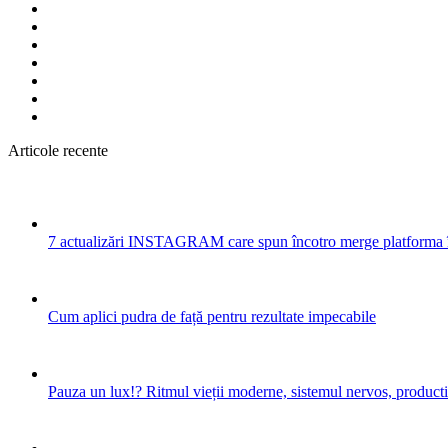
Articole recente
7 actualizări INSTAGRAM care spun încotro merge platforma 
Cum aplici pudra de față pentru rezultate impecabile
Pauza un lux!? Ritmul vieții moderne, sistemul nervos, productiv