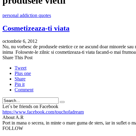
produsele vietii
personal addiction quotes
Cosmetizeaza-ti viata
octombrie 6, 2012
Nu, nu vorbesc de produsele estetice ce ne ascund doar minorele sau majo
inima Foloseste-le zilnic si cosmetizeaza-ti viata facand-o mai frumoa
Share This Post
Tweet
Plus one
Share
Pin it
Comment
Search
Let`s be friends on Facebook
https://www.facebook.com/touchofadream
About A.R
Port in mana o secera, in minte o mare guma de sters, iar in suflet o m
FOLLOW