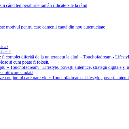
m când temperaturile rămân ridicate zile la rând
este motivul pentru care oamenii caută din nou autenticitate
sica?
pisica?
 fi complet diferită de la un terapeut la altul » Touchofadream - Lifestyle, 
osc si cum poate fi folosit.
u » Touchofadream - Lifestyle, povești autentice, strategii digitale și in
 notificare ciudată
ze conținutul care pare viu » Touchofadream - Lifestyle, povești autentice,