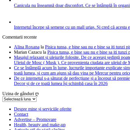
Canicula nu înseamnă doar disconfort. Ce se întâmplă în organis
Internetul începe să semene cu un mall uriaș. Și cred că acesta 
Comentarii recente
Alina Roxana
la
Pisica tunsa, e bine sau nu e bine sa iti tunzi pi
Marian Cazacu
la
Pisica tunsa, e bine sau nu e bine sa iti tunzi 
Masajul relaxant și uleiurile folosite. De ce aceeași ședință poate
Uleiul de Mosc ( Musk ). Ce provenienta ciudata are uleiul de M
Ce se întâmplă acum în lume, lucrurile importante explicate simpl
toată lumea, și cum am ajuns să dau vina pe Mercur pentru orice
De ce internetul s-a săturat de perfecțiune și a început să premie
Decor și de ce toată lumea își schimbă casa în 2026
Uzina de gânduri ღ
Uzina
de
gânduri
Despre mine și serviciile oferite
Contact
ღ
Advertise – Promovare
Health, beauty and make-up
Articole stil de viață sănătos