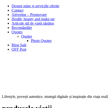
Despre mine și serviciile oferite
Contact
Advertise – Promovare
Health, beauty and make-up
Articole stil de viață sănătos
Recomăndări
Quotes
Quotes
Photo Quotes
Blog Sale
OFF Post
Lifestyle, povești autentice, strategii digitale și inspirație din viața real