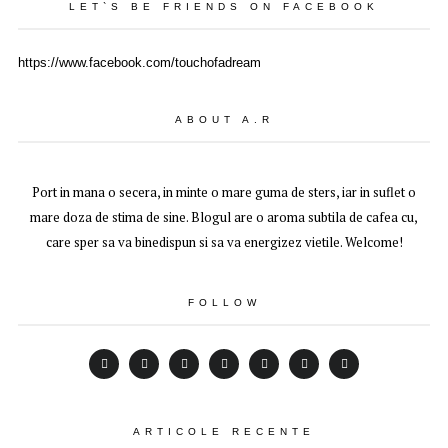
LET`S BE FRIENDS ON FACEBOOK
https://www.facebook.com/touchofadream
ABOUT A.R
Port in mana o secera, in minte o mare guma de sters, iar in suflet o
mare doza de stima de sine. Blogul are o aroma subtila de cafea cu,
care sper sa va binedispun si sa va energizez vietile. Welcome!
FOLLOW
ARTICOLE RECENTE