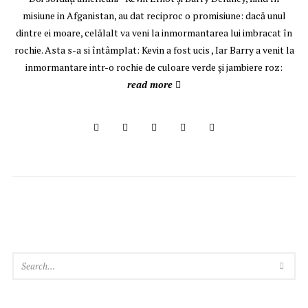
misiune in Afganistan, au dat reciproc o promisiune: dacă unul
dintre ei moare, celălalt va veni la inmormantarea lui imbracat în
rochie. Asta s-a si întâmplat: Kevin a fost ucis , Iar Barry a venit la
inmormantare intr-o rochie de culoare verde şi jambiere roz:
read more
SEA