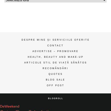
de
gânduri
ღ
DESPRE MINE ȘI SERVICIILE OFERITE
CONTACT
ADVERTISE – PROMOVARE
HEALTH, BEAUTY AND MAKE-UP
ARTICOLE STIL DE VIAȚĂ SĂNĂTOS
RECOMĂNDĂRI
QUOTES
BLOG SALE
OFF POST
BLOGROLL
DeWeekend