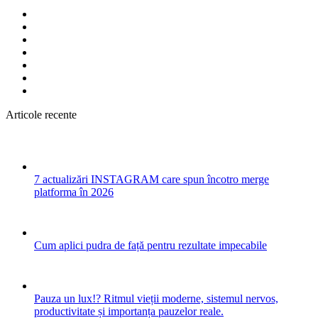
Articole recente
7 actualizări INSTAGRAM care spun încotro merge
platforma în 2026
Cum aplici pudra de față pentru rezultate impecabile
Pauza un lux!? Ritmul vieții moderne, sistemul nervos,
productivitate și importanța pauzelor reale.