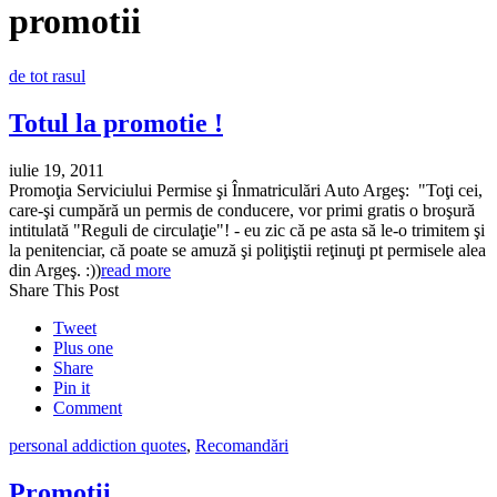
promotii
de tot rasul
Totul la promotie !
iulie 19, 2011
Promoţia Serviciului Permise şi Înmatriculări Auto Argeş: "Toţi cei,
care-şi cumpără un permis de conducere, vor primi gratis o broşură
intitulată "Reguli de circulaţie"! - eu zic că pe asta să le-o trimitem şi
la penitenciar, că poate se amuză şi poliţiştii reţinuţi pt permisele alea
din Argeş. :))
read more
Share This Post
Tweet
Plus one
Share
Pin it
Comment
personal addiction quotes
,
Recomandări
Promoţii