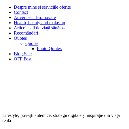
Despre mine și serviciile oferite
Contact
Advertise – Promovare
Health, beauty and make-up
Articole stil de viață sănătos
Recomăndări
Quotes
Quotes
Photo Quotes
Blog Sale
OFF Post
Lifestyle, povești autentice, strategii digitale și inspirație din viața
reală