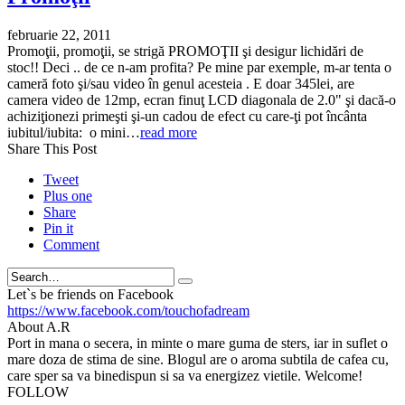
februarie 22, 2011
Promoţii, promoţii, se strigă PROMOŢII şi desigur lichidări de
stoc!! Deci .. de ce n-am profita? Pe mine par exemple, m-ar tenta o
cameră foto şi/sau video în genul acesteia . E doar 345lei, are
camera video de 12mp, ecran finuţ LCD diagonala de 2.0" şi dacă-o
achiziţionezi primeşti şi-un cadou de efect cu care-ţi pot încânta
iubitul/iubita: o mini…
read more
Share This Post
Tweet
Plus one
Share
Pin it
Comment
Search
Let`s be friends on Facebook
https://www.facebook.com/touchofadream
About A.R
Port in mana o secera, in minte o mare guma de sters, iar in suflet o
mare doza de stima de sine. Blogul are o aroma subtila de cafea cu,
care sper sa va binedispun si sa va energizez vietile. Welcome!
FOLLOW