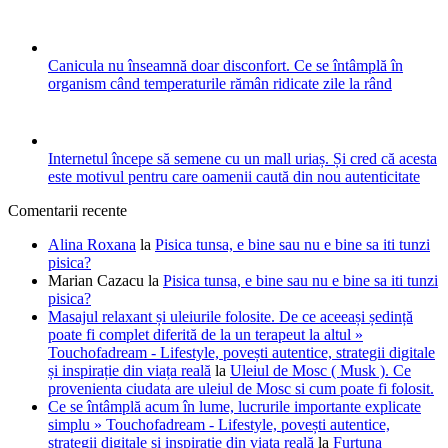
Canicula nu înseamnă doar disconfort. Ce se întâmplă în
organism când temperaturile rămân ridicate zile la rând
Internetul începe să semene cu un mall uriaș. Și cred că acesta
este motivul pentru care oamenii caută din nou autenticitate
Comentarii recente
Alina Roxana
la
Pisica tunsa, e bine sau nu e bine sa iti tunzi
pisica?
Marian Cazacu
la
Pisica tunsa, e bine sau nu e bine sa iti tunzi
pisica?
Masajul relaxant și uleiurile folosite. De ce aceeași ședință
poate fi complet diferită de la un terapeut la altul »
Touchofadream - Lifestyle, povești autentice, strategii digitale
și inspirație din viața reală
la
Uleiul de Mosc ( Musk ). Ce
provenienta ciudata are uleiul de Mosc si cum poate fi folosit.
Ce se întâmplă acum în lume, lucrurile importante explicate
simplu » Touchofadream - Lifestyle, povești autentice,
strategii digitale și inspirație din viața reală
la
Furtuna