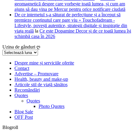
geomagnetică despre care vorbește toată lumea, și cum am
ajuns să dau vina pe Mercur pentru orice notificare ciudată
De ce internetul s-a săturat de perfecțiune și a început să
premieze conținutul care pare viu » Touchofadream -
Lifestyle, povești autentice, strategii digitale și inspirație din
viața reală
la
Ce este Dopamine Decor și de ce toată lumea își
schimbă casa în 2026
Uzina de gânduri ღ
Uzina
de
gânduri
Despre mine și serviciile oferite
Contact
ღ
Advertise – Promovare
Health, beauty and make-up
Articole stil de viață sănătos
Recomăndări
Quotes
Quotes
Photo Quotes
Blog Sale
OFF Post
Blogroll