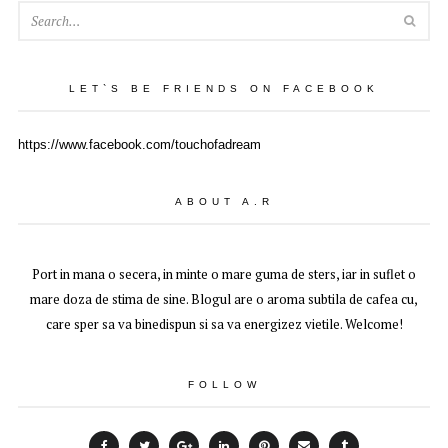
SEA
LET`S BE FRIENDS ON FACEBOOK
https://www.facebook.com/touchofadream
ABOUT A.R
Port in mana o secera, in minte o mare guma de sters, iar in suflet o
mare doza de stima de sine. Blogul are o aroma subtila de cafea cu,
care sper sa va binedispun si sa va energizez vietile. Welcome!
FOLLOW