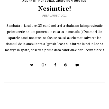
,
ABERATII
PERSONAL ADDICTION QUOTES
Nesimtire!
FEBRUARIE 7, 2011
Sambata in jurul orei 23, cand noi trei trebaluiam la improvizatie
pe intuneric ne-am pomenit in casa cu-n musafir. :) Doamnei din
spatele casei noastre i se facuse rau si-au chemat salvarea iar
domnul de la ambulanta a " gresit " casa si-a intrat la noi in loc sa
mearga in spate, desi nu e prima data cand vin/e dar…
read more