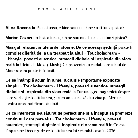
COMENTARII RECENTE
Pisica tunsa, e bine sau nu e bine sa iti tunzi pisica?
Alina Roxana
la
Pisica tunsa, e bine sau nu e bine sa iti tunzi pisica?
Marian Cazacu
la
Masajul relaxant și uleiurile folosite. De ce aceeași ședință poate fi
complet diferită de la un terapeut la altul » Touchofadream -
Lifestyle, povești autentice, strategii digitale și inspirație din viața
Uleiul de Mosc ( Musk ). Ce provenienta ciudata are uleiul de
reală
la
Mosc si cum poate fi folosit.
Ce se întâmplă acum în lume, lucrurile importante explicate
simplu » Touchofadream - Lifestyle, povești autentice, strategii
Furtuna geomagnetică despre
digitale și inspirație din viața reală
la
care vorbește toată lumea, și cum am ajuns să dau vina pe Mercur
pentru orice notificare ciudată
De ce internetul s-a săturat de perfecțiune și a început să premieze
conținutul care pare viu » Touchofadream - Lifestyle, povești
Ce este
autentice, strategii digitale și inspirație din viața reală
la
Dopamine Decor și de ce toată lumea își schimbă casa în 2026