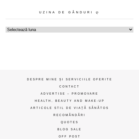
UZINA DE GÂNDURI Ღ
Uzina
de
gânduri
ღ
DESPRE MINE ȘI SERVICIILE OFERITE
CONTACT
ADVERTISE – PROMOVARE
HEALTH, BEAUTY AND MAKE-UP
ARTICOLE STIL DE VIAȚĂ SĂNĂTOS
RECOMĂNDĂRI
QUOTES
BLOG SALE
OFF POST