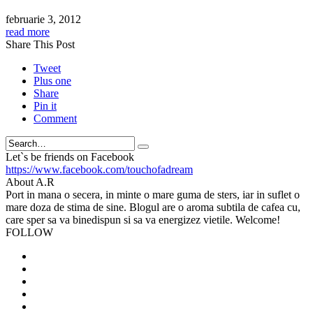
februarie 3, 2012
read more
Share This Post
Tweet
Plus one
Share
Pin it
Comment
Search
Let`s be friends on Facebook
https://www.facebook.com/touchofadream
About A.R
Port in mana o secera, in minte o mare guma de sters, iar in suflet o
mare doza de stima de sine. Blogul are o aroma subtila de cafea cu,
care sper sa va binedispun si sa va energizez vietile. Welcome!
FOLLOW