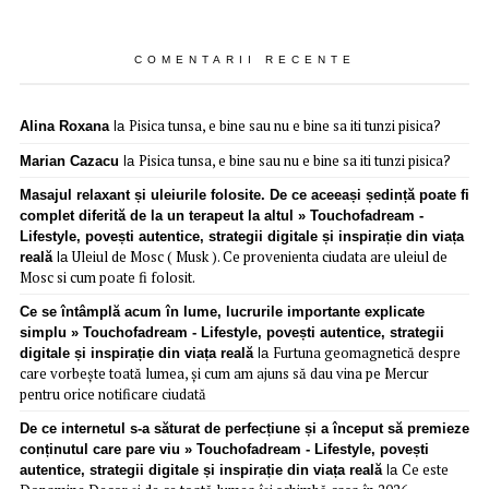
COMENTARII RECENTE
Pisica tunsa, e bine sau nu e bine sa iti tunzi pisica?
Alina Roxana
la
Pisica tunsa, e bine sau nu e bine sa iti tunzi pisica?
Marian Cazacu
la
Masajul relaxant și uleiurile folosite. De ce aceeași ședință poate fi
complet diferită de la un terapeut la altul » Touchofadream -
Lifestyle, povești autentice, strategii digitale și inspirație din viața
Uleiul de Mosc ( Musk ). Ce provenienta ciudata are uleiul de
reală
la
Mosc si cum poate fi folosit.
Ce se întâmplă acum în lume, lucrurile importante explicate
simplu » Touchofadream - Lifestyle, povești autentice, strategii
Furtuna geomagnetică despre
digitale și inspirație din viața reală
la
care vorbește toată lumea, și cum am ajuns să dau vina pe Mercur
pentru orice notificare ciudată
De ce internetul s-a săturat de perfecțiune și a început să premieze
conținutul care pare viu » Touchofadream - Lifestyle, povești
Ce este
autentice, strategii digitale și inspirație din viața reală
la