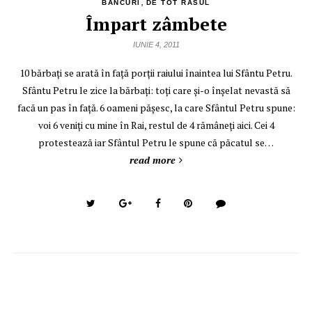
,
BANCURI
DE TOT RASUL
Împart zâmbete
IUNIE 4, 2011
10 bărbaţi se arată în faţă porţii raiului înaintea lui Sfântu Petru.
Sfântu Petru le zice la bărbaţi: toţi care şi-o înşelat nevastă să
facă un pas în faţă. 6 oameni păşesc, la care Sfântul Petru spune:
voi 6 veniţi cu mine în Rai, restul de 4 rămâneţi aici. Cei 4
protestează iar Sfântul Petru le spune că păcatul se…
read more