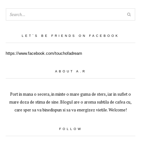
SEA
LET`S BE FRIENDS ON FACEBOOK
https://www.facebook.com/touchofadream
ABOUT A.R
Port in mana o secera, in minte o mare guma de sters, iar in suflet o
mare doza de stima de sine. Blogul are o aroma subtila de cafea cu,
care sper sa va binedispun si sa va energizez vietile. Welcome!
FOLLOW