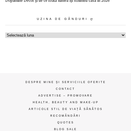
Dopamine Decor și de ce toată lumea își schimbă casa în 2026
UZINA DE GÂNDURI Ღ
Uzina
de
gânduri
ღ
DESPRE MINE ȘI SERVICIILE OFERITE
CONTACT
ADVERTISE – PROMOVARE
HEALTH, BEAUTY AND MAKE-UP
ARTICOLE STIL DE VIAȚĂ SĂNĂTOS
RECOMĂNDĂRI
QUOTES
BLOG SALE