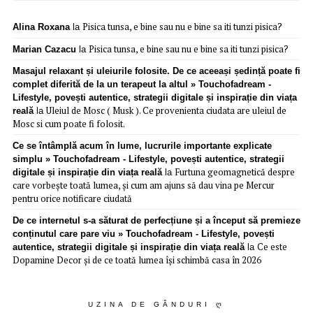
Pisica tunsa, e bine sau nu e bine sa iti tunzi pisica?
Alina Roxana
la
Pisica tunsa, e bine sau nu e bine sa iti tunzi pisica?
Marian Cazacu
la
Masajul relaxant și uleiurile folosite. De ce aceeași ședință poate fi
complet diferită de la un terapeut la altul » Touchofadream -
Lifestyle, povești autentice, strategii digitale și inspirație din viața
Uleiul de Mosc ( Musk ). Ce provenienta ciudata are uleiul de
reală
la
Mosc si cum poate fi folosit.
Ce se întâmplă acum în lume, lucrurile importante explicate
simplu » Touchofadream - Lifestyle, povești autentice, strategii
Furtuna geomagnetică despre
digitale și inspirație din viața reală
la
care vorbește toată lumea, și cum am ajuns să dau vina pe Mercur
pentru orice notificare ciudată
De ce internetul s-a săturat de perfecțiune și a început să premieze
conținutul care pare viu » Touchofadream - Lifestyle, povești
Ce este
autentice, strategii digitale și inspirație din viața reală
la
Dopamine Decor și de ce toată lumea își schimbă casa în 2026
UZINA DE GÂNDURI Ღ