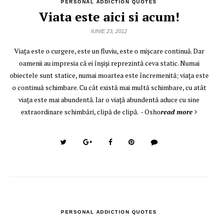
PERSONAL ADDICTION QUOTES
Viata este aici si acum!
IUNIE 23, 2012
Viaţa este o curgere, este un fluviu, este o mişcare continuă. Dar
oamenii au impresia că ei înşişi reprezintă ceva static. Numai
obiectele sunt statice, numai moartea este încremenită; viaţa este
o continuă schimbare. Cu cât există mai multă schimbare, cu atât
viaţa este mai abundentă. Iar o viaţă abundentă aduce cu sine
extraordinare schimbări, clipă de clipă. - Osho
read more
PERSONAL ADDICTION QUOTES