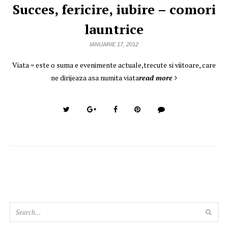
Succes, fericire, iubire – comori
launtrice
IANUARIE 17, 2012
Viata = este o suma e evenimente actuale,trecute si viitoare, care
ne dirijeaza asa numita viata
read more
SEA