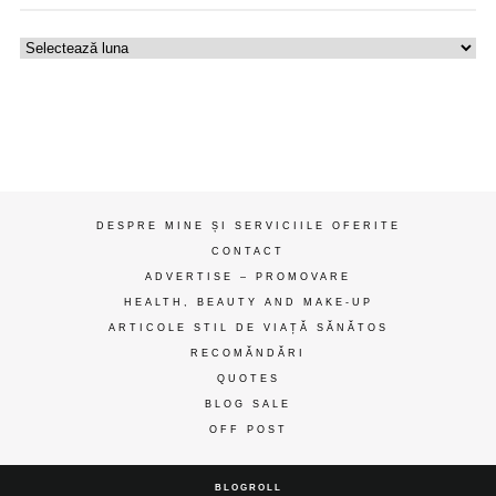
Uzina
de
gânduri
ღ
DESPRE MINE ȘI SERVICIILE OFERITE
CONTACT
ADVERTISE – PROMOVARE
HEALTH, BEAUTY AND MAKE-UP
ARTICOLE STIL DE VIAȚĂ SĂNĂTOS
RECOMĂNDĂRI
QUOTES
BLOG SALE
OFF POST
BLOGROLL