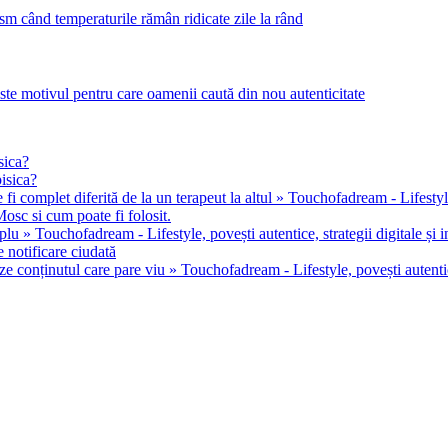
m când temperaturile rămân ridicate zile la rând
este motivul pentru care oamenii caută din nou autenticitate
sica?
pisica?
 fi complet diferită de la un terapeut la altul » Touchofadream - Lifestyle, 
osc si cum poate fi folosit.
u » Touchofadream - Lifestyle, povești autentice, strategii digitale și in
 notificare ciudată
ze conținutul care pare viu » Touchofadream - Lifestyle, povești autentice,