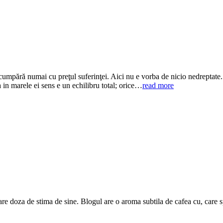
 cumpără numai cu preţul suferinţei. Aici nu e vorba de nicio nedreptate.
a in marele ei sens e un echilibru total; orice…
read more
are doza de stima de sine. Blogul are o aroma subtila de cafea cu, care 