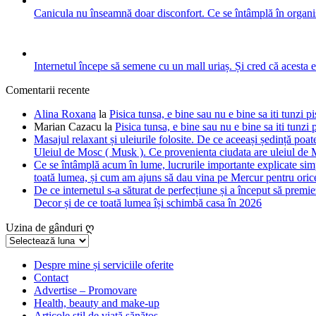
Canicula nu înseamnă doar disconfort. Ce se întâmplă în organis
Internetul începe să semene cu un mall uriaș. Și cred că acesta 
Comentarii recente
Alina Roxana
la
Pisica tunsa, e bine sau nu e bine sa iti tunzi pi
Marian Cazacu
la
Pisica tunsa, e bine sau nu e bine sa iti tunzi 
Masajul relaxant și uleiurile folosite. De ce aceeași ședință poate
Uleiul de Mosc ( Musk ). Ce provenienta ciudata are uleiul de M
Ce se întâmplă acum în lume, lucrurile importante explicate simpl
toată lumea, și cum am ajuns să dau vina pe Mercur pentru orice
De ce internetul s-a săturat de perfecțiune și a început să premie
Decor și de ce toată lumea își schimbă casa în 2026
Uzina de gânduri ღ
Uzina
de
gânduri
Despre mine și serviciile oferite
Contact
ღ
Advertise – Promovare
Health, beauty and make-up
Articole stil de viață sănătos