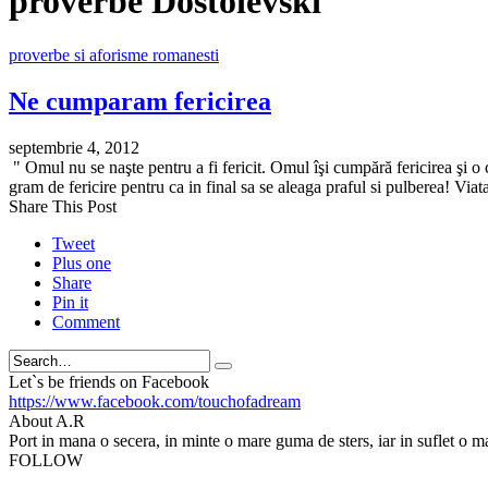
proverbe Dostoievski
proverbe si aforisme romanesti
Ne cumparam fericirea
septembrie 4, 2012
" Omul nu se naşte pentru a fi fericit. Omul îşi cumpără fericirea şi o
gram de fericire pentru ca in final sa se aleaga praful si pulberea! Viat
Share This Post
Tweet
Plus one
Share
Pin it
Comment
Search
Let`s be friends on Facebook
https://www.facebook.com/touchofadream
About A.R
Port in mana o secera, in minte o mare guma de sters, iar in suflet o m
FOLLOW