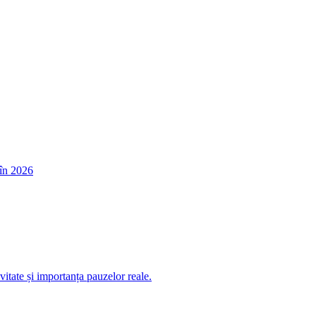
în 2026
itate și importanța pauzelor reale.