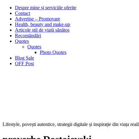
Despre mine și serviciile oferite
Contact
Advertise – Promovare
Health, beauty and make-up
Articole stil de viață sănătos
Recomăndări
Quotes
Quotes
Photo Quotes
Blog Sale
OFF Post
Lifestyle, povești autentice, strategii digitale și inspirație din viața real