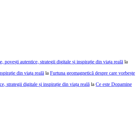
povești autentice, strategii digitale și inspirație din viața reală
la
spirație din viața reală
la
Furtuna geomagnetică despre care vorbește
 strategii digitale și inspirație din viața reală
la
Ce este Dopamine