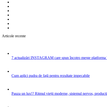
Articole recente
7 actualizări INSTAGRAM care spun încotro merge platforma 
Cum aplici pudra de față pentru rezultate impecabile
Pauza un lux!? Ritmul vieții moderne, sistemul nervos, productiv