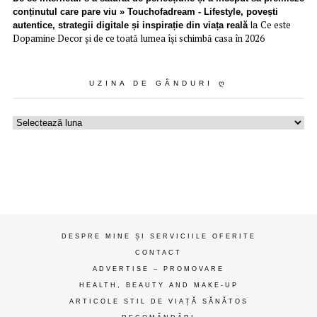
conținutul care pare viu » Touchofadream - Lifestyle, povești
Ce este
autentice, strategii digitale și inspirație din viața reală
la
Dopamine Decor și de ce toată lumea își schimbă casa în 2026
UZINA DE GÂNDURI Ღ
Uzina
de
gânduri
ღ
DESPRE MINE ȘI SERVICIILE OFERITE
CONTACT
ADVERTISE – PROMOVARE
HEALTH, BEAUTY AND MAKE-UP
ARTICOLE STIL DE VIAȚĂ SĂNĂTOS