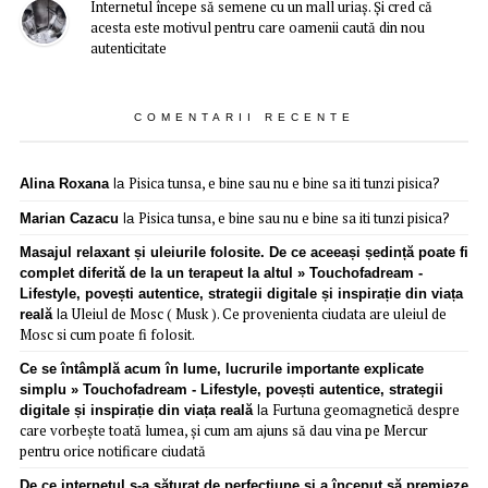
Internetul începe să semene cu un mall uriaș. Și cred că
acesta este motivul pentru care oamenii caută din nou
autenticitate
COMENTARII RECENTE
Pisica tunsa, e bine sau nu e bine sa iti tunzi pisica?
Alina Roxana
la
Pisica tunsa, e bine sau nu e bine sa iti tunzi pisica?
Marian Cazacu
la
Masajul relaxant și uleiurile folosite. De ce aceeași ședință poate fi
complet diferită de la un terapeut la altul » Touchofadream -
Lifestyle, povești autentice, strategii digitale și inspirație din viața
Uleiul de Mosc ( Musk ). Ce provenienta ciudata are uleiul de
reală
la
Mosc si cum poate fi folosit.
Ce se întâmplă acum în lume, lucrurile importante explicate
simplu » Touchofadream - Lifestyle, povești autentice, strategii
Furtuna geomagnetică despre
digitale și inspirație din viața reală
la
care vorbește toată lumea, și cum am ajuns să dau vina pe Mercur
pentru orice notificare ciudată
De ce internetul s-a săturat de perfecțiune și a început să premieze