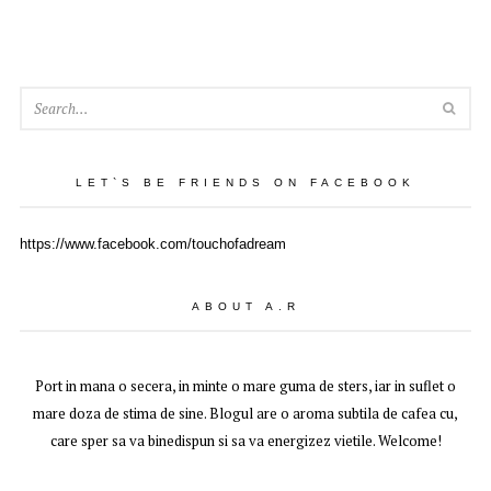
SEA
LET`S BE FRIENDS ON FACEBOOK
https://www.facebook.com/touchofadream
ABOUT A.R
Port in mana o secera, in minte o mare guma de sters, iar in suflet o
mare doza de stima de sine. Blogul are o aroma subtila de cafea cu,
care sper sa va binedispun si sa va energizez vietile. Welcome!