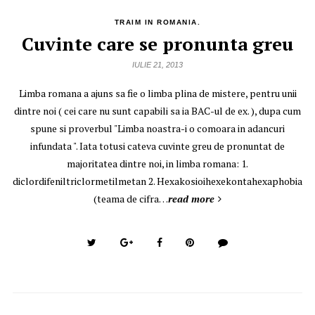
TRAIM IN ROMANIA.
Cuvinte care se pronunta greu
IULIE 21, 2013
Limba romana a ajuns sa fie o limba plina de mistere, pentru unii
dintre noi ( cei care nu sunt capabili sa ia BAC-ul de ex. ), dupa cum
spune si proverbul "Limba noastra-i o comoara in adancuri
infundata ". Iata totusi cateva cuvinte greu de pronuntat de
majoritatea dintre noi, in limba romana: 1.
diclordifeniltriclormetilmetan 2. Hexakosioihexekontahexaphobia
(teama de cifra…
read more