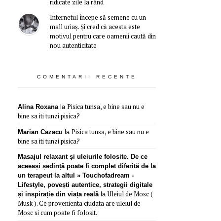
ridicate zile la rând
Internetul începe să semene cu un
mall uriaș. Și cred că acesta este
motivul pentru care oamenii caută din
nou autenticitate
COMENTARII RECENTE
Pisica tunsa, e bine sau nu e
Alina Roxana
la
bine sa iti tunzi pisica?
Pisica tunsa, e bine sau nu e
Marian Cazacu
la
bine sa iti tunzi pisica?
Masajul relaxant și uleiurile folosite. De ce
aceeași ședință poate fi complet diferită de la
un terapeut la altul » Touchofadream -
Lifestyle, povești autentice, strategii digitale
Uleiul de Mosc (
și inspirație din viața reală
la
Musk ). Ce provenienta ciudata are uleiul de
Mosc si cum poate fi folosit.