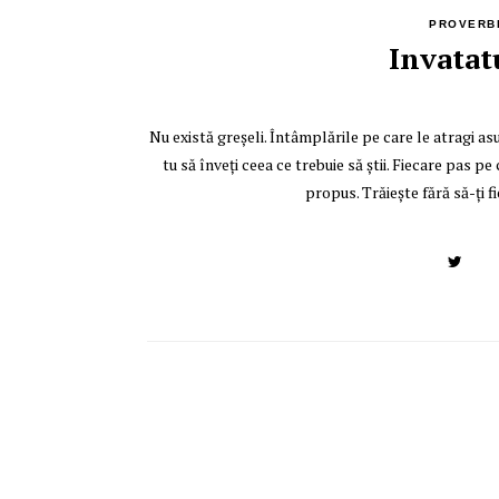
PROVERBE
Invatat
Nu există greşeli. Întâmplările pe care le atragi as
tu să înveţi ceea ce trebuie să ştii. Fiecare pas pe 
propus. Trăieşte fără să-ţi f