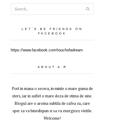
SEARCH
LET`S BE FRIENDS ON
FACEBOOK
https://www.facebook.com/touchofadream
ABOUT A.R
Port in mana o secera, in minte o mare guma de
sters, iar in suflet o mare doza de stima de sine.
Blogul are o aroma subtila de cafea cu, care
sper sa va binedispun si sa va energizez vietile.
Welcome!