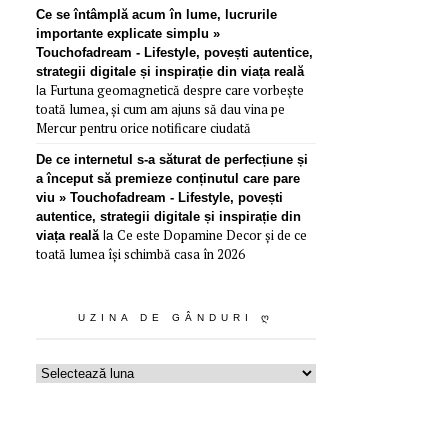
Ce se întâmplă acum în lume, lucrurile
importante explicate simplu »
Touchofadream - Lifestyle, povești autentice,
strategii digitale și inspirație din viața reală
Furtuna geomagnetică despre care vorbește
la
toată lumea, și cum am ajuns să dau vina pe
Mercur pentru orice notificare ciudată
De ce internetul s-a săturat de perfecțiune și
a început să premieze conținutul care pare
viu » Touchofadream - Lifestyle, povești
autentice, strategii digitale și inspirație din
Ce este Dopamine Decor și de ce
viața reală
la
toată lumea își schimbă casa în 2026
UZINA DE GÂNDURI Ღ
Uzina
de
gânduri
ღ