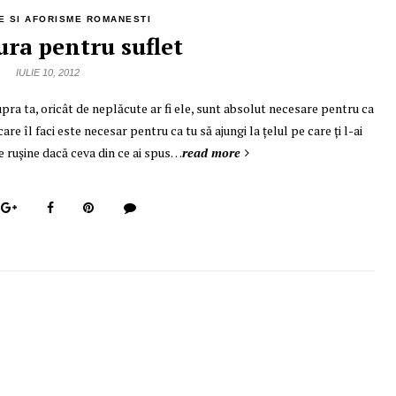
 SI AFORISME ROMANESTI
ura pentru suflet
IULIE 10, 2012
upra ta, oricât de neplăcute ar fi ele, sunt absolut necesare pentru ca
care îl faci este necesar pentru ca tu să ajungi la ţelul pe care ţi l-ai
ie ruşine dacă ceva din ce ai spus…
read more