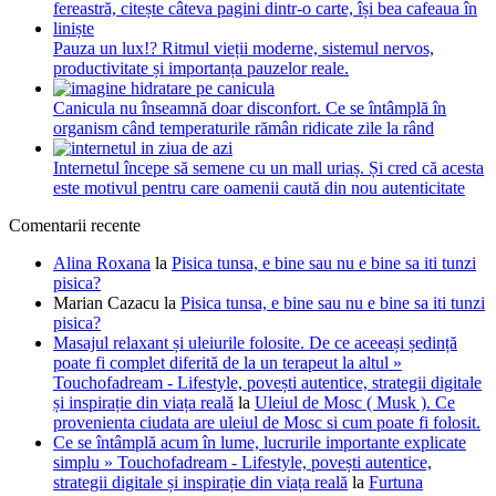
Pauza un lux!? Ritmul vieții moderne, sistemul nervos,
productivitate și importanța pauzelor reale.
Canicula nu înseamnă doar disconfort. Ce se întâmplă în
organism când temperaturile rămân ridicate zile la rând
Internetul începe să semene cu un mall uriaș. Și cred că acesta
este motivul pentru care oamenii caută din nou autenticitate
Comentarii recente
Alina Roxana
la
Pisica tunsa, e bine sau nu e bine sa iti tunzi
pisica?
Marian Cazacu
la
Pisica tunsa, e bine sau nu e bine sa iti tunzi
pisica?
Masajul relaxant și uleiurile folosite. De ce aceeași ședință
poate fi complet diferită de la un terapeut la altul »
Touchofadream - Lifestyle, povești autentice, strategii digitale
și inspirație din viața reală
la
Uleiul de Mosc ( Musk ). Ce
provenienta ciudata are uleiul de Mosc si cum poate fi folosit.
Ce se întâmplă acum în lume, lucrurile importante explicate
simplu » Touchofadream - Lifestyle, povești autentice,
strategii digitale și inspirație din viața reală
la
Furtuna