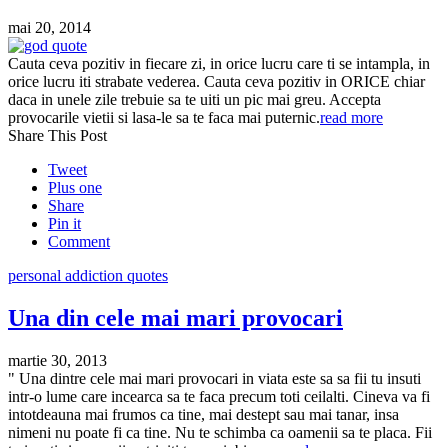
mai 20, 2014
Cauta ceva pozitiv in fiecare zi, in orice lucru care ti se intampla, in
orice lucru iti strabate vederea. Cauta ceva pozitiv in ORICE chiar
daca in unele zile trebuie sa te uiti un pic mai greu. Accepta
provocarile vietii si lasa-le sa te faca mai puternic.
read more
Share This Post
Tweet
Plus one
Share
Pin it
Comment
personal addiction quotes
Una din cele mai mari provocari
martie 30, 2013
" Una dintre cele mai mari provocari in viata este sa sa fii tu insuti
intr-o lume care incearca sa te faca precum toti ceilalti. Cineva va fi
intotdeauna mai frumos ca tine, mai destept sau mai tanar, insa
nimeni nu poate fi ca tine. Nu te schimba ca oamenii sa te placa. Fii