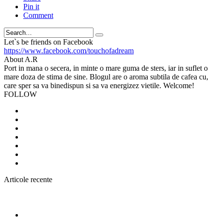
Pin it
Comment
Search
Let`s be friends on Facebook
https://www.facebook.com/touchofadream
About A.R
Port in mana o secera, in minte o mare guma de sters, iar in suflet o
mare doza de stima de sine. Blogul are o aroma subtila de cafea cu,
care sper sa va binedispun si sa va energizez vietile. Welcome!
FOLLOW
Articole recente