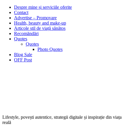
Despre mine și serviciile oferite
Contact
Advertise – Promovare
Health, beauty and make-up
Articole stil de viață sănătos
Recomăndări
Quotes
Quotes
Photo Quotes
Blog Sale
OFF Post
Lifestyle, povești autentice, strategii digitale și inspirație din viața
reală