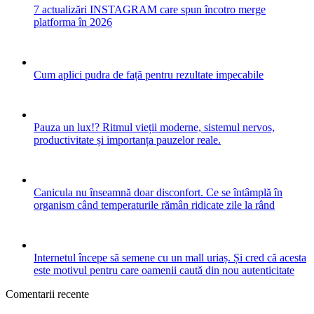
7 actualizări INSTAGRAM care spun încotro merge
platforma în 2026
Cum aplici pudra de față pentru rezultate impecabile
Pauza un lux!? Ritmul vieții moderne, sistemul nervos,
productivitate și importanța pauzelor reale.
Canicula nu înseamnă doar disconfort. Ce se întâmplă în
organism când temperaturile rămân ridicate zile la rând
Internetul începe să semene cu un mall uriaș. Și cred că acesta
este motivul pentru care oamenii caută din nou autenticitate
Comentarii recente