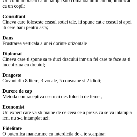
Un copil imbracat ca un tampit sub comanda unui tampit, imbracat
ca un copil;
Consultant
Cineva care foloseste ceasul sotiei tale, iti spune cat e ceasul si apoi
iti cere bani pentru asta;
Dans
Frustrarea verticala a unei dorinte orizontale
Diplomat
Cineva care-ti spune sa te duci dracului intr-un fel care te face sa-ti
incepi ziua cu dreptul;
Dragoste
Cuvant din 8 litere, 3 vocale, 5 consoane si 2 idioti;
Durere de cap
Metoda contraceptiva cea mai des folosita de femei;
Economist
Un expert care va sti maine de ce ceea ce a prezis ca se va intampla
ieri, nu s-a intamplat azi;
Fidelitate
O puternica mancarime cu interdictia de a te scarpina;