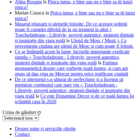
Alina Roxana
la
Pisica tunsa, e bine sau nu e bine sa iti tunzi
pisica?
Marian Cazacu
la
Pisica tunsa, e bine sau nu e bine sa iti tunzi
pisica?
Masajul relaxant și uleiurile folosite. De ce aceeași ședință
poate fi complet diferită de la un terapeut la altul »
Touchofadream - Lifestyle, povești autentice, strategii digitale
și inspirație din viața reală
la
Uleiul de Mosc ( Musk ). Ce
provenienta ciudata are uleiul de Mosc si cum poate fi folosit.
Ce se întâmplă acum în lume, lucrurile importante explicate
simplu » Touchofadream - Lifestyle, povești autentice,
strategii digitale și inspirație din viața reală
la
Furtuna
geomagnetică despre care vorbește toată lumea, și cum am
ajuns să dau vina pe Mercur pentru orice notificare ciudată
De ce internetul s-a săturat de perfecțiune și a început să
premieze conținutul care pare viu » Touchofadream -
Lifestyle, povești autentice, strategii digitale și inspirație din
viața reală
la
Ce este Dopamine Decor și de ce toată lumea își
schimbă casa în 2026
Uzina de gânduri ღ
Uzina
de
gânduri
Despre mine și serviciile oferite
Contact
ღ