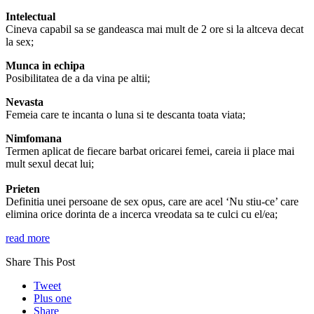
Intelectual
Cineva capabil sa se gandeasca mai mult de 2 ore si la altceva decat
la sex;
Munca in echipa
Posibilitatea de a da vina pe altii;
Nevasta
Femeia care te incanta o luna si te descanta toata viata;
Nimfomana
Termen aplicat de fiecare barbat oricarei femei, careia ii place mai
mult sexul decat lui;
Prieten
Definitia unei persoane de sex opus, care are acel ‘Nu stiu-ce’ care
elimina orice dorinta de a incerca vreodata sa te culci cu el/ea;
read more
Share This Post
Tweet
Plus one
Share