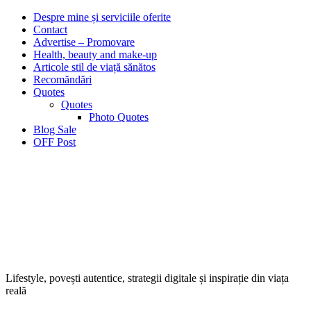
Despre mine și serviciile oferite
Contact
Advertise – Promovare
Health, beauty and make-up
Articole stil de viață sănătos
Recomăndări
Quotes
Quotes
Photo Quotes
Blog Sale
OFF Post
Lifestyle, povești autentice, strategii digitale și inspirație din viața
reală