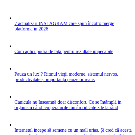
7 actualizări INSTAGRAM care spun încotro merge
platforma în 2026
Cum aplici pudra de față pentru rezultate impecabile
Pauza un lux!? Ritmul vieții moderne, sistemul nervos,
productivitate și importanța pauzelor reale.
Canicula nu înseamnă doar disconfort. Ce se întâmplă în
organism când temperaturile rămân ridicate zile la rând
Internetul începe să semene cu un mall uriaș. Și cred că acesta