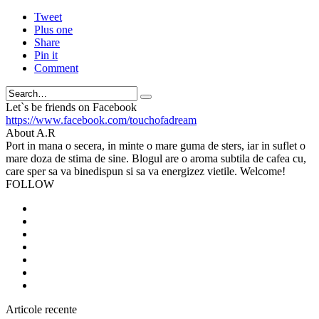
Tweet
Plus one
Share
Pin it
Comment
Search
Let`s be friends on Facebook
https://www.facebook.com/touchofadream
About A.R
Port in mana o secera, in minte o mare guma de sters, iar in suflet o
mare doza de stima de sine. Blogul are o aroma subtila de cafea cu,
care sper sa va binedispun si sa va energizez vietile. Welcome!
FOLLOW
Articole recente