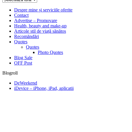
de
gânduri
Despre mine și serviciile oferite
Contact
ღ
Advertise – Promovare
Health, beauty and make-up
Articole stil de viață sănătos
Recomăndări
Quotes
Quotes
Photo Quotes
Blog Sale
OFF Post
Blogroll
DeWeekend
iDevice – iPhone, iPad, aplicatii